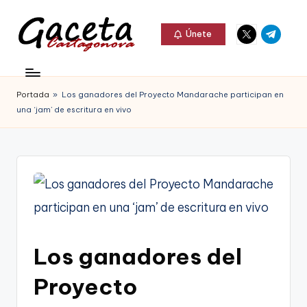
Elemento
Elemento
Saltar
Únete
del
del
al
G
menú
menú
Gaceta
contenido
a
Cartagonova,
Portada
»
Los ganadores del Proyecto Mandarache participan en
c
La
una ‘jam’ de escritura en vivo
e
Web
t
que
a
te
C
informa
a
de
r
Los ganadores del
Cartagena,
t
FC
Proyecto
a
Cartagena,