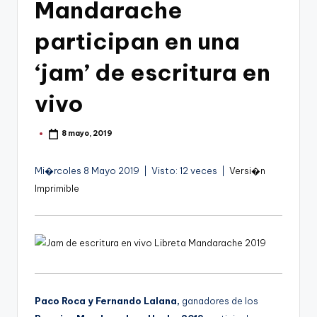
g
Mandarache
o
participan en una
n
‘jam’ de escritura en
o
v
vivo
a
8 mayo, 2019
Publicado
-
por
F
Mi�rcoles 8 Mayo 2019 | Visto: 12 veces |
Versi�n
C
Imprimible
C
a
r
t
Paco Roca y Fernando Lalana,
ganadores de los
a