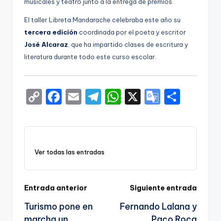
musicales y teatro junto a la entrega de premios.
El taller Libreta Mandarache celebraba este año su
tercera edición
coordinada por el poeta y escritor
José Alcaraz
, que ha impartido clases de escritura y
literatura durante todo este curso escolar.
C
F
E
T
W
X
G
S
o
a
m
el
h
o
h
p
c
ai
e
a
o
ar
y
e
l
gr
ts
gl
e
Ver todas las entradas
Li
b
a
A
e
n
o
m
p
Tr
k
o
p
a
Navegación
Entrada anterior
Siguiente entrada
k
n
Turismo pone en
Fernando Lalana y
de
marcha un
Paco Roca