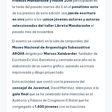
Premios Mandarache y Hache 2019
participaban en
g
la tarde del pasado martes día 6 en el
penúltimo acto
e
de los premios de esta edición: una
jam
de escritura
en vivo
junto a los q
uince jóvenes autores y autoras
n
seleccionados del taller Libreta Mandarache
el
a
pasado mes de noviembre.
El evento se celebró en la sala de temporales del
Museo Nacional de Arqueología Subacuática
ARQVA
dirigida por
Marcos Xalabarder
, fundador de
Escritura En Vivo Barcelona y centrada este año en la
elaboración de un cuento gráfico, aunando escritura
improvisada y dibujo proyectado.
Esta actividad, que contó con la presencia del
concejal de Juventud,
David Martínez, daba paso a la
gala final
que se ha celebrado este miércoles en el
Auditorio y Palacio de Congresos El Batel que ha
congregado a
1.400 jóvenes
con actuaciones