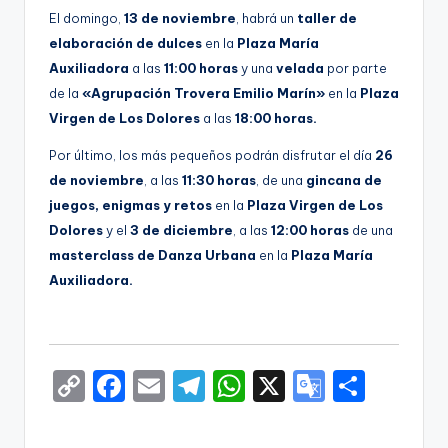
El domingo,
13 de noviembre
, habrá un
taller de
elaboración de dulces
en la
Plaza María
Auxiliadora
a las
11:00 horas
y una
velada
por parte
de la
«Agrupación Trovera Emilio Marín»
en la
Plaza
Virgen de Los Dolores
a las
18:00 horas.
Por último, los más pequeños podrán disfrutar el día
26
de noviembre
, a las
11:30 horas
, de una
gincana de
juegos, enigmas y retos
en la
Plaza Virgen de Los
Dolores
y el
3 de diciembre
, a las
12:00 horas
de una
masterclass de Danza Urbana
en la
Plaza María
Auxiliadora.
C
F
E
T
W
X
G
S
o
a
m
el
h
o
h