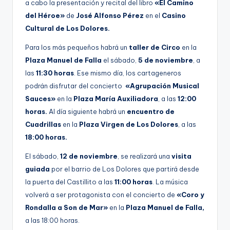
a cabo la presentación y recital del libro
«El Camino
del Héroe»
de
José Alfonso Pérez
en el
Casino
Cultural de Los Dolores.
Para los más pequeños habrá un
taller de Circo
en la
Plaza Manuel de Falla
el sábado,
5 de noviembre
, a
las
11:30 horas
. Ese mismo día, los cartageneros
podrán disfrutar del concierto
«Agrupación Musical
Sauces»
en la
Plaza María Auxiliadora
, a las
12:00
horas.
Al día siguiente habrá un
encuentro de
Cuadrillas
en la
Plaza Virgen de Los Dolores
, a las
18:00 horas.
El sábado,
12 de noviembre
, se realizará una
visita
guiada
por el barrio de Los Dolores que partirá desde
la puerta del Castillito a las
11:00 horas
. La música
volverá a ser protagonista con el concierto de
«Coro y
Rondalla a Son de Mar»
en la
Plaza Manuel de Falla,
a las 18:00 horas.