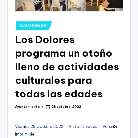
g
o
n
Publicado
CARTAGENA
o
en
Los Dolores
v
programa un otoño
a
-
lleno de actividades
F
culturales para
C
todas las edades
C
a
Ayuntamiento
28 octubre, 2022
Publicado
r
por
t
Viernes 28 Octubre 2022 | Visto: 12 veces | Versi�n
a
Imprimible