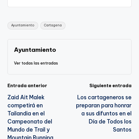
p
c
ai
e
a
o
ar
y
e
l
gr
ts
gl
e
Li
b
a
A
e
Etiquetas:
Ayuntamiento
Cartagena
n
o
m
p
Tr
k
o
p
a
k
n
Ayuntamiento
sl
Ver todas las entradas
a
te
Navegación
Entrada anterior
Siguiente entrada
Zaid Ait Malek
Los cartageneros se
de
competirá en
preparan para honrar
entradas
Tailandia en el
a sus difuntos en el
Campeonato del
Día de Todos los
Mundo de Trail y
Santos
Mountain Running