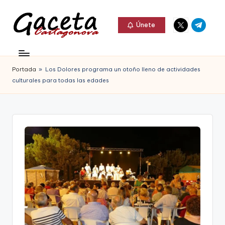
Elemento
Elemento
Saltar
Únete
del
del
al
G
menú
menú
Gaceta
contenido
a
Cartagonova,
Portada
»
Los Dolores programa un otoño lleno de actividades
c
La
culturales para todas las edades
e
Web
t
que
a
te
C
informa
a
de
r
Cartagena,
t
FC
a
Cartagena,