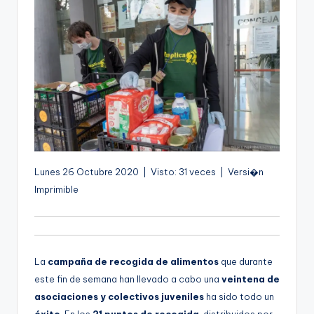
g
e
n
a
Lunes 26 Octubre 2020 | Visto: 31 veces | Versi�n
Imprimible
La
campaña de recogida de alimentos
que durante
este fin de semana han llevado a cabo una
veintena de
asociaciones y colectivos juveniles
ha sido todo un