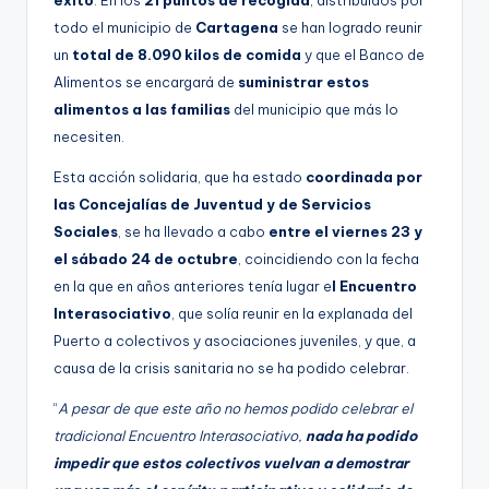
éxito
. En los
21 puntos de recogida
, distribuidos por
todo el municipio de
Cartagena
se han logrado reunir
un
total de 8.090 kilos de comida
y que el Banco de
Alimentos se encargará de
suministrar estos
alimentos a las familias
del municipio que más lo
necesiten.
Esta acción solidaria, que ha estado
coordinada por
las Concejalías de Juventud y de Servicios
Sociales
, se ha llevado a cabo
entre el viernes 23 y
el sábado 24 de octubre
, coincidiendo con la fecha
en la que en años anteriores tenía lugar e
l Encuentro
Interasociativo
, que solía reunir en la explanada del
Puerto a colectivos y asociaciones juveniles, y que, a
causa de la crisis sanitaria no se ha podido celebrar.
“
A pesar de que este año no hemos podido celebrar el
tradicional Encuentro Interasociativo,
nada ha podido
impedir que estos colectivos vuelvan a demostrar