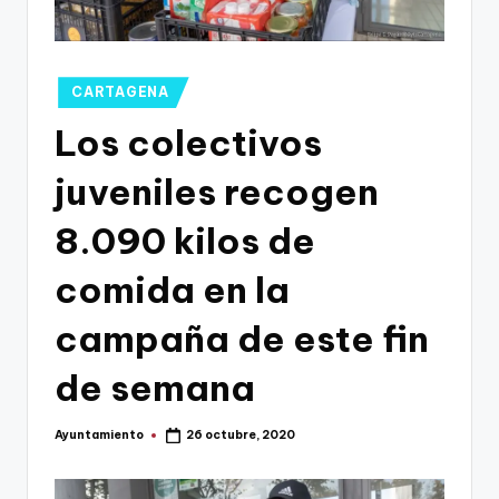
g
o
n
Publicado
CARTAGENA
o
en
Los colectivos
v
juveniles recogen
a
-
8.090 kilos de
F
comida en la
C
campaña de este fin
C
a
de semana
r
Ayuntamiento
26 octubre, 2020
t
Publicado
por
a