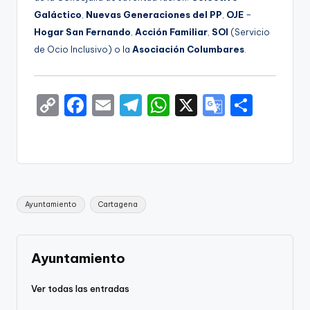
Galáctico
,
Nuevas Generaciones del PP
,
OJE
–
Hogar San Fernando
,
Acción Familiar
,
SOI
(Servicio
de Ocio Inclusivo) o la
Asociación Columbares
.
C
F
E
T
W
X
G
S
o
a
m
el
h
o
h
p
c
ai
e
a
o
ar
y
e
l
gr
ts
gl
e
Li
b
a
A
e
Etiquetas:
Ayuntamiento
Cartagena
n
o
m
p
Tr
k
o
p
a
k
n
Ayuntamiento
sl
Ver todas las entradas
a