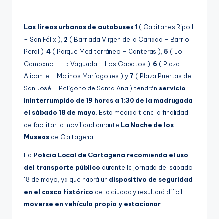
g
e
Las líneas urbanas de autobuses 1
( Capitanes Ripoll
n
– San Félix ),
2
( Barriada Virgen de la Caridad – Barrio
Peral ),
4
( Parque Mediterráneo – Canteras ),
5
( Lo
a
Campano – La Vaguada – Los Gabatos ),
6
( Plaza
Alicante – Molinos Marfagones ) y
7
( Plaza Puertas de
San José – Polígono de Santa Ana ) tendrán
servicio
ininterrumpido de 19 horas a 1:30 de la madrugada
el sábado 18 de mayo
. Esta medida tiene la finalidad
de facilitar la movilidad durante
La Noche de los
Museos
de Cartagena.
La
Policía Local de Cartagena
recomienda el uso
del transporte público
durante la jornada del sábado
18 de mayo, ya que habrá un
dispositivo de seguridad
en el casco histórico
de la ciudad y resultará difícil
moverse en vehículo propio y estacionar
.