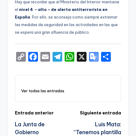
Hay que recordar que el Ministerio del Interior mantiene
el
nivel 4 – alto – de alerta antiterrorista en
España
. Por ello, se aconseja como siempre extremar
las medidas de seguridad en las actividades en las que
se espera una gran afluencia de público.
C
F
E
T
W
X
G
S
o
a
m
el
h
o
h
p
c
ai
e
a
o
ar
y
e
l
gr
ts
gl
e
Ver todas las entradas
Li
b
a
A
e
n
o
m
p
Tr
k
o
p
a
Navegación
Entrada anterior
Siguiente entrada
k
n
La Junta de
Luis Mata:
de
sl
Gobierno
“Tenemos plantilla