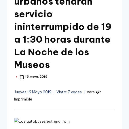
urbanos tendrán
g
o
servicio
n
ininterrumpido de 19
o
a 1:30 horas durante
v
a
La Noche de los
-
Museos
F
C
16 mayo, 2019
Publicado
por
C
Jueves 16 Mayo 2019 | Visto: 7 veces |
Versi�n
a
Imprimible
r
t
a