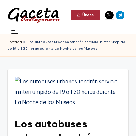
Elemento
Elemento
Saltar
Únete
del
del
al
G
menú
menú
Gaceta
contenido
a
Cartagonova,
Portada
»
Los autobuses urbanos tendrán servicio ininterrumpido
c
La
de 19 a 1:30 horas durante La Noche de los Museos
e
Web
t
que
a
te
C
informa
a
de
r
Cartagena,
t
Los autobuses
FC
a
Cartagena,