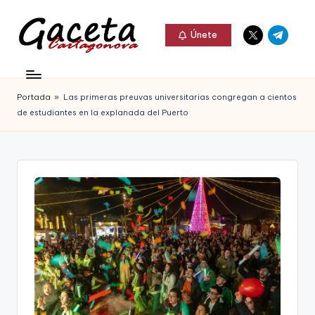
Elemento
Elemento
Saltar
Únete
del
del
al
G
menú
menú
Gaceta
contenido
a
Cartagonova,
Portada
»
Las primeras preuvas universitarias congregan a cientos
c
La
de estudiantes en la explanada del Puerto
e
Web
t
que
a
te
C
informa
a
de
r
Cartagena,
t
FC
a
Cartagena,