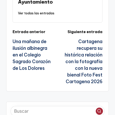
n
o
m
p
Tr
Ayuntamiento
k
o
p
a
Ver todas las entradas
k
n
sl
Navegación
Entrada anterior
Siguiente entrada
a
Una mañana de
Cartagena
te
de
ilusión albinegra
recupera su
entradas
en el Colegio
histórica relación
Sagrado Corazón
con la fotografía
de Los Dolores
con la nueva
bienal Foto Fest
Cartagena 2026