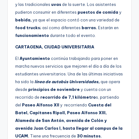
y las tradicionales
uvas
de la suerte. Los asistentes
pudieron consumir en diferentes
puestos de comida
y
bebida,
ya que el espacio contó con una variedad de
food trucks;
así como diferentes
barras.
Estarán en
funcionamiento
durante todo el evento.
CARTAGENA, CIUDAD UNIVERSITARIA
El
Ayuntamiento
continúa trabajando para poner en
marcha nuevos servicios que mejoren el día a día de los
estudiantes universitarios. Una de las últimas iniciativas
ha sido la
línea de autobús Universidades,
que opera
desde
principios de noviembre
y cuenta con un
recorrido de
recorrido de 7,1 kilómetro
s, partiendo
del
Paseo Alfonso XII
y recorriendo
Cuesta del
Batel, Capitanes Ripoll, Paseo Alfonso XIII,
Alameda de San Antón, avenida de Colón y
avenida Juan Carlos I, hasta llegar al campus de la
UCAM.
Tiene una frecuencia de
30 minutos.