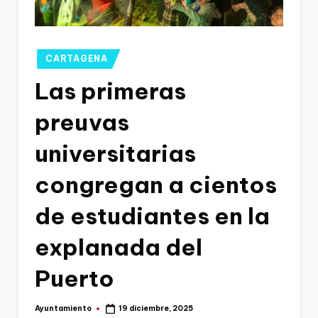
g
o
n
Publicado
CARTAGENA
o
en
Las primeras
v
preuvas
a
-
universitarias
F
congregan a cientos
C
de estudiantes en la
C
a
explanada del
r
Puerto
t
a
Ayuntamiento
19 diciembre, 2025
Publicado