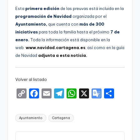
Esta
primera edición
de las preuvas está incluida en la
programación de Navidad
organizada por el
Ayuntamiento,
que cuenta con
más de 300
iniciativas
para toda la familia hasta el próximo
7 de
enero.
Toda la información está
disponible en la
web
www.navidad.cartagena.es
; así como en la guía
de Navidad
adjunta a esta noticia.
Volver al listado
C
F
E
T
W
X
G
S
o
a
m
el
h
o
h
p
c
ai
e
a
o
ar
Etiquetas:
Ayuntamiento
Cartagena
y
e
l
gr
ts
gl
e
Li
b
a
A
e