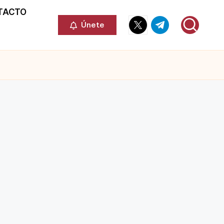
TACTO
Elemento
Elemento
Únete
del
del
menú
menú