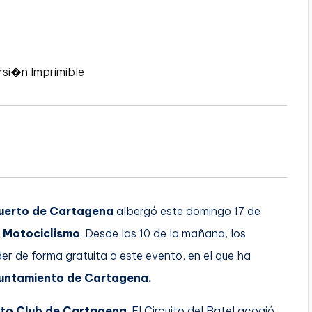
rsi�n Imprimible
uerto de Cartagena
albergó este domingo 17 de
e Motociclismo
. Desde las 10 de la mañana, los
r de forma gratuita a este evento, en el que ha
yuntamiento de Cartagena.
to Club de Cartagena
. El Circuito del Batel acogió