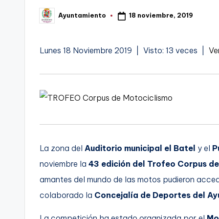
t
18 noviembre, 2019
Ayuntamiento
FC
Publicado
por
a
Cartagena,
g
Lunes 18 Noviembre 2019 | Visto: 13 veces |
Ve
o
n
o
v
La zona del
Auditorio municipal el Batel
y el
P
a
noviembre la
43 edición del Trofeo Corpus d
-
amantes del mundo de las motos pudieron accede
F
colaborado la
Concejalía de Deportes del A
C
La competición ha estado organizada por el
Mo