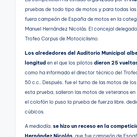
pruebas de todo tipo de motos y para todas las 
C
fuera campeón de España de motos en la catego
a
Manuel Hernández Nicolás. El concejal delegado
r
Trofeo Corpus de Motociclismo.
t
Los alrededores del Auditorio Municipal
alb
a
longitud
en el que los pilotos
dieron 25 vuelta
como ha informado el director técnico del Trofeo
g
50 c.c.. Después, fue el turno de las motos de lo
e
esta prueba, salieron las motos de veteranos en l
n
el colofón lo puso la prueba de fuerza libre, de
cúbicos.
a
A mediodía,
se hizo un receso en la competi
Hernández Nicolás
, que fue campeón de Españ