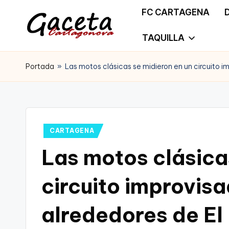
FC CARTAGENA
Saltar
TAQUILLA
G
Gaceta
al
a
Portada
»
Las motos clásicas se midieron en un circuito i
Cartagonova,
contenido
c
La
e
Web
t
Publicado
CARTAGENA
que
en
Las motos clásica
a
te
C
circuito improvisa
informa
a
de
alrededores de El
r
Cartagena,