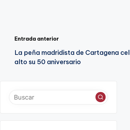
te
Navegación
Entrada anterior
La peña madridista de Cartagena cel
de
alto su 50 aniversario
entradas