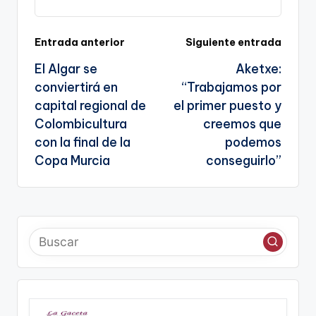
Li
b
a
A
e
n
o
m
p
Tr
k
o
p
a
Navegación
Entrada anterior
Siguiente entrada
k
n
El Algar se
Aketxe:
de
sl
conviertirá en
“Trabajamos por
entradas
capital regional de
el primer puesto y
a
Colombicultura
creemos que
te
con la final de la
podemos
Copa Murcia
conseguirlo”