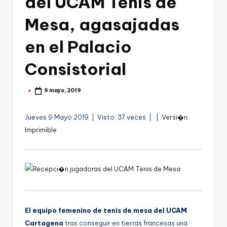
del UCAM Tenis de
g
o
Mesa, agasajadas
n
en el Palacio
o
Consistorial
v
a
9 mayo, 2019
Publicado
por
-
F
Jueves 9 Mayo 2019 | Visto: 37 veces |
|
Versi�n
Imprimible
C
C
a
r
t
El equipo femenino de tenis de mesa del UCAM
a
Cartagena
tras conseguir en tierras francesas una