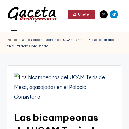
Elemento
Elemento
Saltar
Únete
del
del
al
G
menú
menú
Gaceta
contenido
a
Cartagonova,
Portada
»
Las bicampeonas del UCAM Tenis de Mesa, agasajadas
c
La
en el Palacio Consistorial
e
Web
t
que
a
te
C
informa
a
de
r
Cartagena,
t
Las bicampeonas
FC
a
Cartagena,