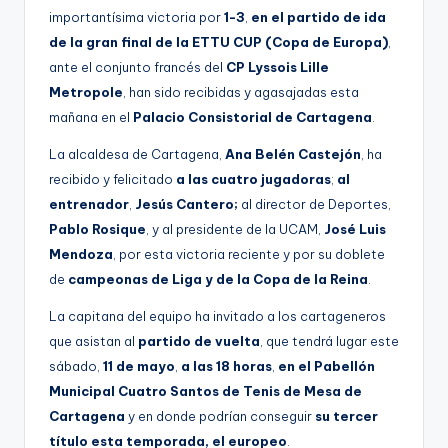
g
importantísima victoria por
1-3
,
en el partido de ida
de la gran final de la ETTU CUP (Copa de Europa)
,
e
ante el conjunto francés del
CP Lyssois Lille
n
Metropole
, han sido recibidas y agasajadas esta
a
mañana en el
Palacio Consistorial de Cartagena
.
La alcaldesa de Cartagena,
Ana Belén Castejón
, ha
recibido y felicitado
a las cuatro jugadoras
;
al
entrenador
,
Jesús Cantero;
al director de Deportes,
Pablo Rosique
, y al presidente de la UCAM,
José Luis
Mendoza
, por esta victoria reciente y por su doblete
de
campeonas de Liga y de la Copa de la Reina
.
La capitana del equipo ha invitado a los cartageneros
que asistan al
partido de vuelta
, que tendrá lugar este
sábado,
11 de mayo
,
a las
18 horas
,
en el Pabellón
Municipal Cuatro Santos de Tenis de Mesa de
Cartagena
y en donde podrían conseguir
su tercer
título esta temporada, el europeo
.