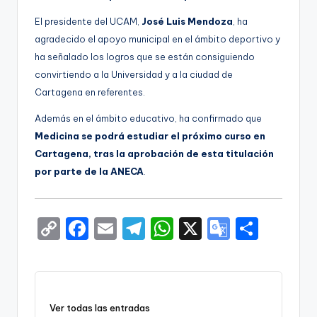
El presidente del UCAM,
José Luis Mendoza
, ha
agradecido el apoyo municipal en el ámbito deportivo y
ha señalado los logros que se están consiguiendo
convirtiendo a la Universidad y a la ciudad de
Cartagena en referentes.
Además en el ámbito educativo, ha confirmado que
Medicina se podrá estudiar el próximo curso en
Cartagena, tras la aprobación de esta titulación
por parte de la ANECA
.
C
F
E
T
W
X
G
S
o
a
m
el
h
o
h
p
c
ai
e
a
o
ar
y
e
l
gr
ts
gl
e
Ver todas las entradas