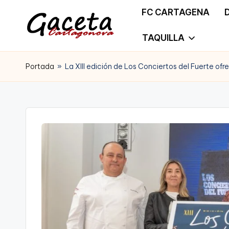
FC CARTAGENA
Saltar
TAQUILLA
G
Gaceta
al
a
Portada
»
La XIII edición de Los Conciertos del Fuerte ofr
Cartagonova,
contenido
c
La
e
Web
t
que
a
te
C
informa
a
de
r
Cartagena,