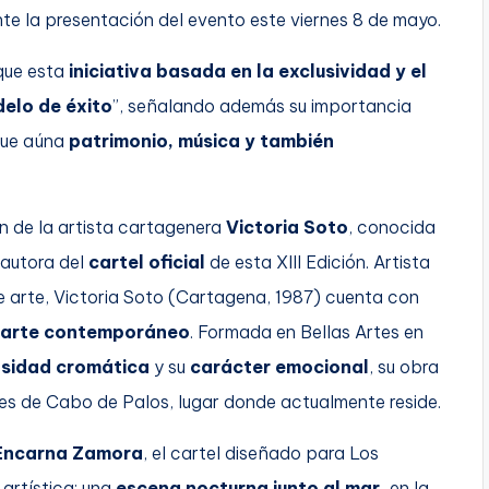
nte la presentación del evento este viernes 8 de mayo.
que esta
iniciativa basada en la exclusividad y el
elo de éxito
”, señalando además su importancia
que aúna
patrimonio, música y también
n de la artista cartagenera
Victoria Soto
, conocida
 autora del
cartel oficial
de esta XIII Edición. Artista
e arte, Victoria Soto (Cartagena, 1987) cuenta con
arte contemporáneo
. Formada en Bellas Artes en
nsidad cromática
y su
carácter emocional
, su obra
les de Cabo de Palos, lugar donde actualmente reside.
Encarna Zamora
, el cartel diseñado para Los
 artística: una
escena nocturna junto al mar,
en la