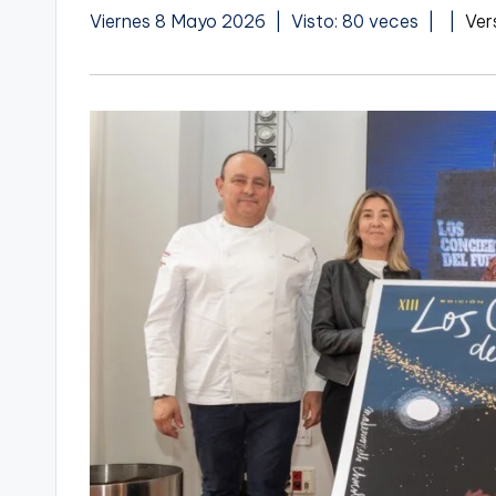
A
Viernes 8 Mayo 2026 | Visto: 80 veces |
|
Ver
u
d
i
o