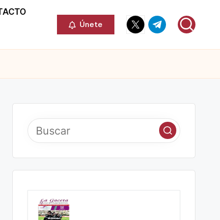
TACTO
Elemento
Elemento
Únete
del
del
menú
menú