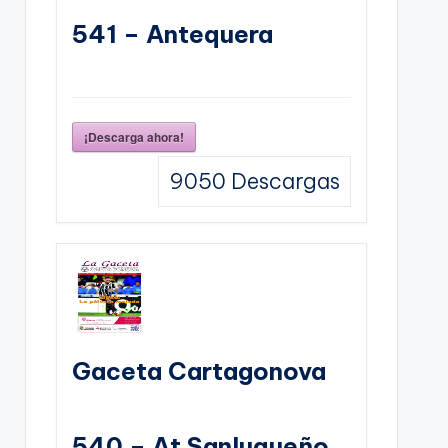
541 – Antequera
¡Descarga ahora!
9050
Descargas
Gaceta Cartagonova
540 – At Sanluqueño