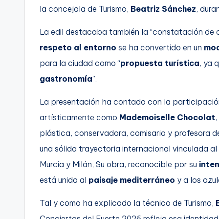
la concejala de Turismo,
Beatriz Sánchez
, dura
La edil destacaba también la “constatación de 
respeto al entorno
se ha convertido en un
mod
para la ciudad como “
propuesta turística
, ya 
gastronomía
”.
La presentación ha contado con la participació
artísticamente como
Mademoiselle Chocolat
,
plástica, conservadora, comisaria y profesora d
una sólida trayectoria internacional vinculada al
Murcia y Milán, Su obra, reconocible por su
inte
está unida al
paisaje mediterráneo
y a los azu
Tal y como ha explicado la técnico de Turismo,
Conciertos del Fuerte 2026 refleja esa identidad