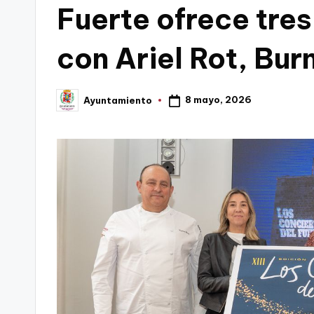
Fuerte ofrece tres
C
con Ariel Rot, Bur
a
r
8 mayo, 2026
Ayuntamiento
Publicado
t
por
a
g
e
n
a