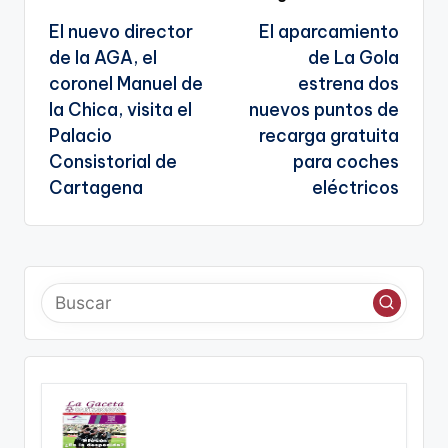
k
o
p
a
Navegación
k
n
El nuevo director
El aparcamiento
de
sl
de la AGA, el
de La Gola
entradas
coronel Manuel de
estrena dos
a
la Chica, visita el
nuevos puntos de
te
Palacio
recarga gratuita
Consistorial de
para coches
Cartagena
eléctricos