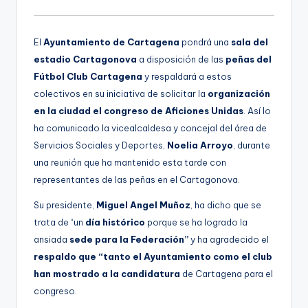
g
e
El
Ayuntamiento de Cartagena
pondrá una
sala del
n
estadio Cartagonova
a disposición de las
peñas del
Fútbol Club Cartagena
y respaldará a estos
a
colectivos en su iniciativa de solicitar la
organización
en la ciudad el congreso de Aficiones Unidas
. Así lo
ha comunicado la vicealcaldesa y concejal del área de
Servicios Sociales y Deportes,
Noelia Arroyo
, durante
una reunión que ha mantenido esta tarde con
representantes de las peñas en el Cartagonova.
Su presidente,
Miguel Angel Muñoz
, ha dicho que se
trata de “un
día histórico
porque se ha logrado la
ansiada
sede para la Federación”
y ha agradecido el
respaldo que “tanto el Ayuntamiento como el club
han mostrado a la candidatura
de Cartagena para el
congreso.