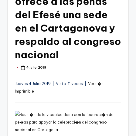
ofrece a las peñas
g
o
del Efesé una sede
n
en el Cartagonova y
o
respaldo al congreso
v
a
nacional
-
4 julio, 2019
Publicado
F
por
C
Jueves 4 Julio 2019 | Visto: 11 veces |
Versi�n
C
Imprimible
a
r
t
a