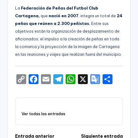
La
Federación de Peñas del Futbol Club
Cartagena,
que
nació en 2007
, integra un total de
24
peñas que reúnen a 2.300 peñistas.
Entre sus
objetivos están la organización de desplazamiento de
aficionados, el impulso a la creación de peñas en toda
la comarca y la proyección de la imagen de Cartagena
en las reuniones y viajes que realizan fuera del municipio.
C
F
E
T
W
X
G
S
o
a
m
el
h
o
h
p
c
ai
e
a
o
ar
y
e
l
gr
ts
gl
e
Ver todas las entradas
Li
b
a
A
e
n
o
m
p
Tr
Entrada anterior
Siguiente entrada