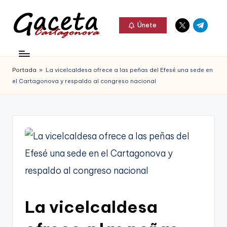
Elemento
Elemento
Saltar
Únete
del
del
al
G
menú
menú
Gaceta
contenido
a
Cartagonova,
Portada
»
La vicelcaldesa ofrece a las peñas del Efesé una sede en
c
La
el Cartagonova y respaldo al congreso nacional
e
Web
t
que
a
te
C
informa
a
de
r
Cartagena,
t
La vicelcaldesa
FC
a
Cartagena,