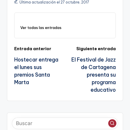
Última actualización el 27 octubre, 2017
y
e
l
gr
ts
gl
e
Li
b
a
A
e
n
o
m
p
Tr
Ver todas las entradas
k
o
p
a
k
n
Navegación
Entrada anterior
Siguiente entrada
sl
Hostecar entrega
El Festival de Jazz
de
a
el lunes sus
de Cartagena
entradas
te
premios Santa
presenta su
Marta
programa
educativo