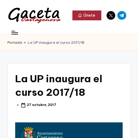
Elemento
Elemento
Saltar
Únete
del
del
al
G
menú
menú
Gaceta
contenido
a
Cartagonova,
Portada
»
La UP inaugura el curso 2017/18
c
La
e
Web
t
que
La UP inaugura el
a
te
C
curso 2017/18
informa
a
de
27 octubre, 2017
Publicado
r
por
Cartagena,
t
FC
a
Cartagena,