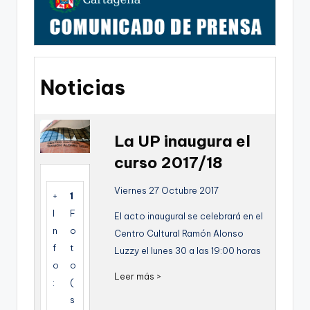
g
o
n
o
Noticias
v
a
-
La UP inaugura el
curso 2017/18
F
C
Viernes 27 Octubre 2017
+
1
C
I
F
El acto inaugural se celebrará en el
a
n
o
Centro Cultural Ramón Alonso
f
t
Luzzy el lunes 30 a las 19:00 horas
r
o
o
t
Leer más >
:
(
a
s