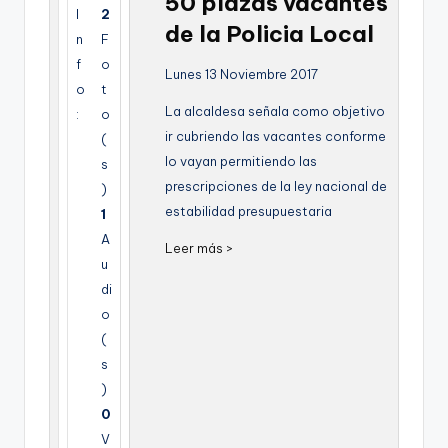
50 plazas vacantes
g
I
2
de la Policia Local
n
F
e
f
o
Lunes 13 Noviembre 2017
n
o
t
La alcaldesa señala como objetivo
a
:
o
ir cubriendo las vacantes conforme
(
lo vayan permitiendo las
s
prescripciones de la ley nacional de
)
estabilidad presupuestaria
1
A
Leer más >
u
di
o
(
s
)
0
V