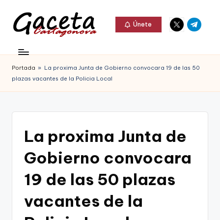
Elemento
Elemento
Saltar
Únete
del
del
al
G
menú
menú
Gaceta
contenido
a
Cartagonova,
Portada
»
La proxima Junta de Gobierno convocara 19 de las 50
c
La
plazas vacantes de la Policia Local
e
Web
t
que
a
te
La proxima Junta de
C
informa
Gobierno convocara
a
de
r
19 de las 50 plazas
Cartagena,
t
vacantes de la
FC
a
Cartagena,