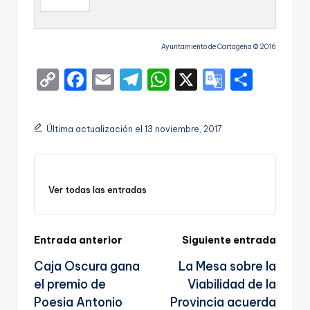
Ayuntamiento de Cartagena © 2016
C
F
E
T
W
X
G
S
o
a
m
el
h
o
h
p
c
ai
e
a
o
ar
Última actualización el 13 noviembre, 2017
y
e
l
gr
ts
gl
e
Li
b
a
A
e
n
o
m
p
Tr
Ver todas las entradas
k
o
p
a
k
n
Navegación
Entrada anterior
Siguiente entrada
sl
Caja Oscura gana
La Mesa sobre la
de
a
el premio de
Viabilidad de la
entradas
te
Poesia Antonio
Provincia acuerda