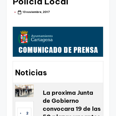
Policia Local
g
o
13 noviembre, 2017
Publicado
por
n
o
v
a
-
F
C
Noticias
C
a
La proxima Junta
r
de Gobierno
t
convocara 19 de las
a
+
2