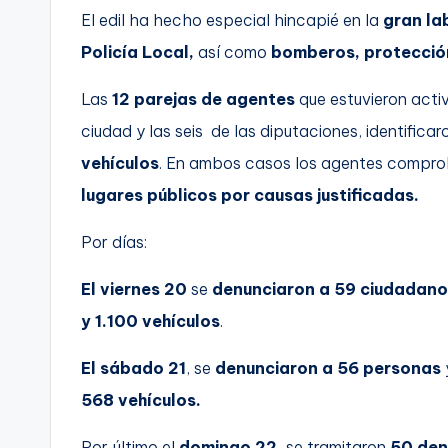
El edil ha hecho especial hincapié en la
gran la
C
Policía Local,
así como
bomberos, protección 
a
Las
12 parejas de agentes
que estuvieron activ
r
ciudad y las seis de las diputaciones, identificar
t
vehículos
. En ambos casos los agentes compr
lugares públicos por causas justificadas.
a
g
Por días:
e
El viernes 20
se
denunciaron a 59 ciudadano
y 1.100 vehículos
.
n
a
El sábado 21
, se
denunciaron a 56 personas
568 vehículos.
Por último el
domingo 22,
se tramitaron
50 den