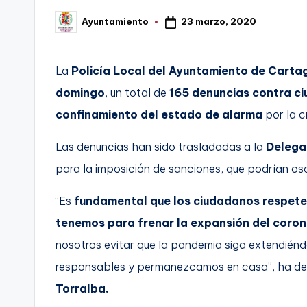
t
23 marzo, 2020
Ayuntamiento
FC
Publicado
por
a
Cartagena,
g
La
Policía Local del Ayuntamiento de Carta
domingo
, un total de
165 denuncias
contra c
o
confinamiento del estado de alarma
por la cr
n
Las denuncias han sido trasladadas a la
Delegac
o
para la imposición de sanciones, que podrían os
v
“Es
fundamental que los ciudadanos respete
a
tenemos para frenar la expansión del coron
-
nosotros evitar que la pandemia siga extendién
responsables y permanezcamos en casa”, ha de
F
Torralba.
C