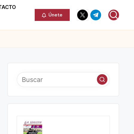
TACTO
Elemento
Elemento
Únete
del
del
menú
menú