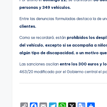
personas y 349 vehículos.
Entre las denuncias formuladas destaca la de u
clientes.
Como se recordará, están
prohibidos los desp
del vehículo, excepto si se acompaña a niñ
algún tipo de discapacidad, o un motivo que
Las sanciones oscilan
entre los 300 euros y lo
463/20 modificado por el Gobierno central el p
C
F
E
T
W
X
G
S