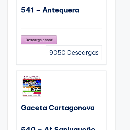
541 – Antequera
¡Descarga ahora!
9050
Descargas
Gaceta Cartagonova
540 – At Sanluqueño