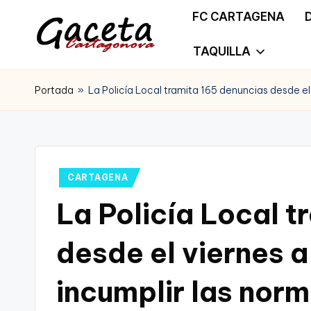
FC CARTAGENA
Saltar
TAQUILLA
G
Gaceta
al
a
Portada
»
La Policía Local tramita 165 denuncias desde e
Cartagonova,
contenido
c
La
e
Web
t
Publicado
CARTAGENA
que
en
La Policía Local t
a
te
C
desde el viernes 
informa
a
de
incumplir las nor
r
Cartagena,