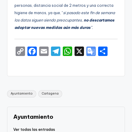
personas, distancia social de 2 metros y una correcta
higiene de manos, ya que, “
si pasado este fin de semana
los datos siguen siendo preocupantes,
no descartamos
adoptar nuevas medidas aún más duras
”.
C
F
E
T
W
X
G
S
o
a
m
el
h
o
h
p
c
ai
e
a
o
ar
y
e
l
gr
ts
gl
e
Li
b
a
A
e
Etiquetas:
Ayuntamiento
Cartagena
n
o
m
p
Tr
k
o
p
a
k
n
Ayuntamiento
sl
Ver todas las entradas