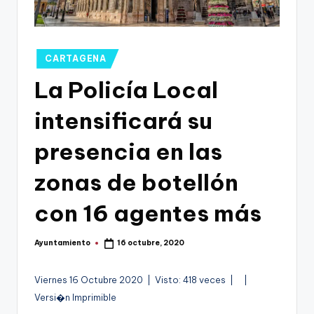
g
o
n
Publicado
CARTAGENA
o
en
La Policía Local
v
intensificará su
a
-
presencia en las
F
zonas de botellón
C
con 16 agentes más
C
a
Ayuntamiento
16 octubre, 2020
Publicado
r
por
t
V
A
Viernes 16 Octubre 2020 | Visto: 418 veces |
|
�
u
Versi�n Imprimible
a
d
d