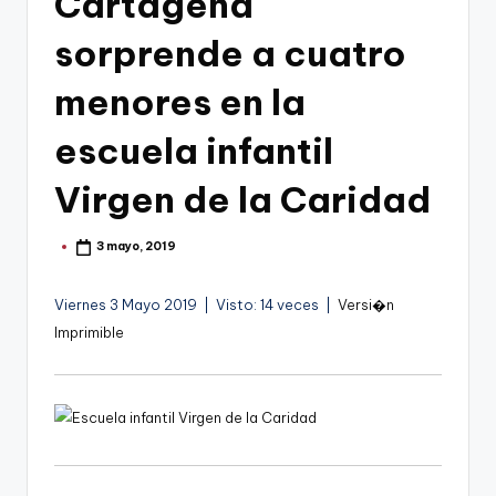
Cartagena
g
o
sorprende a cuatro
n
menores en la
o
escuela infantil
v
a
Virgen de la Caridad
-
3 mayo, 2019
Publicado
F
por
C
Viernes 3 Mayo 2019 | Visto: 14 veces |
Versi�n
C
Imprimible
a
r
t
a