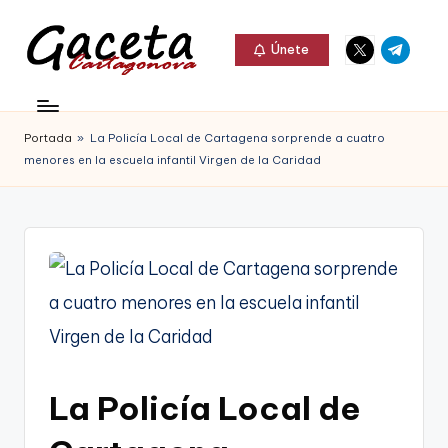
Elemento
Elemento
Saltar
Únete
del
del
al
G
menú
menú
Gaceta
contenido
a
Cartagonova,
Portada
»
La Policía Local de Cartagena sorprende a cuatro
c
La
menores en la escuela infantil Virgen de la Caridad
e
Web
t
que
a
te
C
informa
a
de
r
Cartagena,
t
La Policía Local de
FC
a
Cartagena,