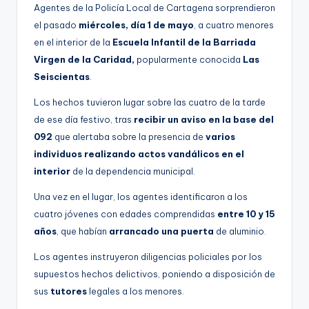
Agentes de la Policía Local de Cartagena sorprendieron
g
el pasado
miércoles, día 1 de mayo
, a cuatro menores
e
en el interior de la
Escuela Infantil de la Barriada
n
Virgen de la Caridad,
popularmente conocida
Las
Seiscientas
.
a
Los hechos tuvieron lugar sobre las cuatro de la tarde
de ese día festivo, tras
recibir un aviso en la base del
092
que alertaba sobre la presencia de
varios
individuos realizando actos vandálicos en el
interior
de la dependencia municipal.
Una vez en el lugar, los agentes identificaron a los
cuatro jóvenes con edades comprendidas
entre 10 y 15
años
, que habían
arrancado una puerta
de aluminio.
Los agentes instruyeron diligencias policiales por los
supuestos hechos delictivos, poniendo a disposición de
sus
tutores
legales a los menores.