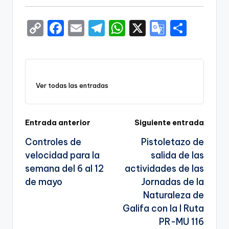
C
F
E
T
W
X
G
S
o
a
m
el
h
o
h
p
c
ai
e
a
o
ar
y
e
l
gr
ts
gl
e
Ver todas las entradas
Li
b
a
A
e
n
o
m
p
Tr
k
o
p
a
Navegación
Entrada anterior
Siguiente entrada
k
n
Controles de
Pistoletazo de
de
sl
velocidad para la
salida de las
entradas
semana del 6 al 12
actividades de las
a
de mayo
Jornadas de la
te
Naturaleza de
Galifa con la I Ruta
PR-MU 116