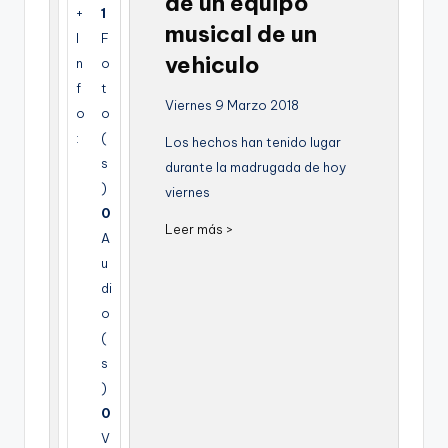
de un equipo
+
1
g
musical de un
I
F
e
vehiculo
n
o
n
f
t
Viernes 9 Marzo 2018
a
o
o
:
(
Los hechos han tenido lugar
s
durante la madrugada de hoy
)
viernes
0
Leer más >
A
u
di
o
(
s
)
0
V