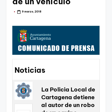
de un vehiculo
g
o
9 marzo, 2018
Publicado
por
n
o
v
a
-
F
C
Noticias
C
a
La Policia Local de
r
Cartagena detiene
t
al autor de un robo
a