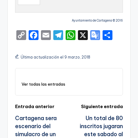
Ayuntamiento de Cartagena © 2016
C
F
E
T
W
X
G
S
o
a
m
el
h
o
h
p
c
ai
e
a
o
ar
Última actualización el 9 marzo, 2018
y
e
l
gr
ts
gl
e
Li
b
a
A
e
n
o
m
p
Tr
Ver todas las entradas
k
o
p
a
k
n
Navegación
Entrada anterior
Siguiente entrada
sl
Cartagena sera
Un total de 80
de
a
escenario del
inscritos jugaran
entradas
te
simulacro de un
este sabado al