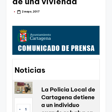
de una vivienda
g
o
2 mayo, 2017
Publicado
por
n
o
v
a
-
F
C
Noticias
C
a
La Policia Local de
r
Cartagena detiene
t
a un individuo
a
+
1