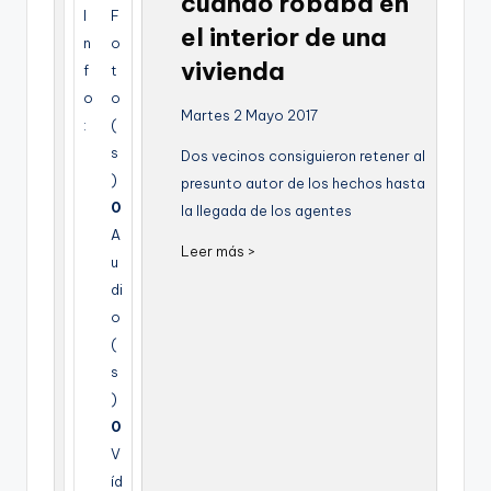
cuando robaba en
g
I
F
el interior de una
n
o
e
vivienda
f
t
n
o
o
Martes 2 Mayo 2017
a
:
(
s
Dos vecinos consiguieron retener al
)
presunto autor de los hechos hasta
0
la llegada de los agentes
A
Leer más >
u
di
o
(
s
)
0
V
íd