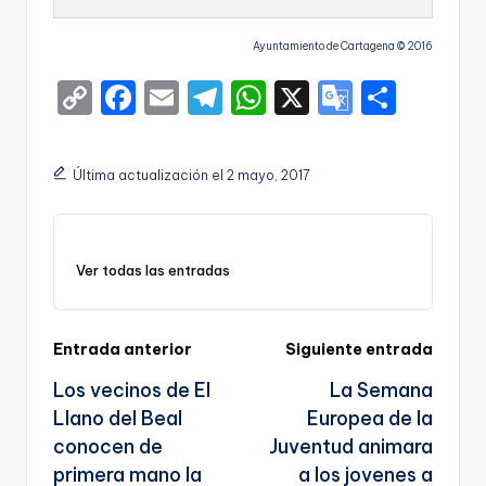
Ayuntamiento de Cartagena © 2016
C
F
E
T
W
X
G
S
o
a
m
el
h
o
h
p
c
ai
e
a
o
ar
Última actualización el 2 mayo, 2017
y
e
l
gr
ts
gl
e
Li
b
a
A
e
n
o
m
p
Tr
Ver todas las entradas
k
o
p
a
k
n
Navegación
Entrada anterior
Siguiente entrada
sl
Los vecinos de El
La Semana
de
a
Llano del Beal
Europea de la
entradas
te
conocen de
Juventud animara
primera mano la
a los jovenes a