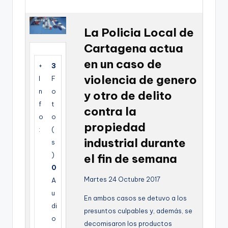
g
e
La Policia Local de
n
Cartagena actua
a
en un caso de
+
3
violencia de genero
I
F
n
o
y otro de delito
f
t
contra la
o
o
propiedad
:
(
industrial durante
s
)
el fin de semana
0
Martes 24 Octubre 2017
A
u
En ambos casos se detuvo a los
di
presuntos culpables y, además, se
o
decomisaron los productos