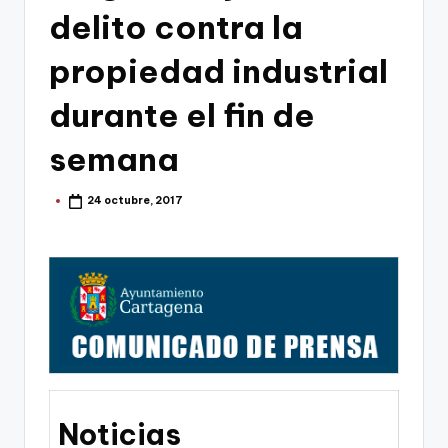
g
delito contra la
o
propiedad industrial
n
o
durante el fin de
v
semana
a
-
24 octubre, 2017
Publicado
por
F
C
C
a
r
t
Noticias
a