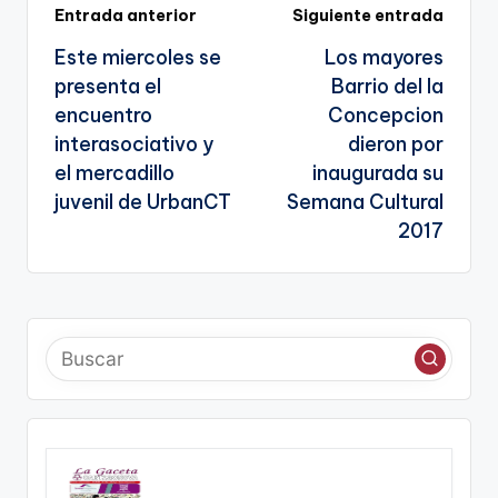
k
n
Navegación
Entrada anterior
Siguiente entrada
sl
Este miercoles se
Los mayores
de
a
presenta el
Barrio del la
entradas
te
encuentro
Concepcion
interasociativo y
dieron por
el mercadillo
inaugurada su
juvenil de UrbanCT
Semana Cultural
2017