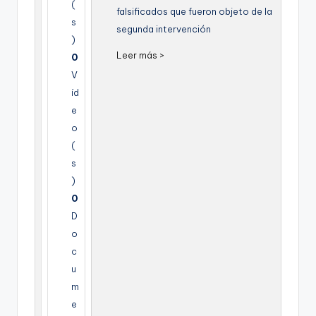
(
falsificados que fueron objeto de la
s
segunda intervención
)
Leer más >
0
V
íd
e
o
(
s
)
0
D
o
c
u
m
e