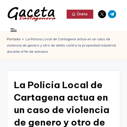
Elemento
Elemento
Saltar
Únete
del
del
al
G
menú
menú
Gaceta
contenido
a
Cartagonova,
Portada
»
La Policia Local de Cartagena actua en un caso de
c
La
violencia de genero y otro de delito contra la propiedad industrial
e
durante el fin de semana
Web
t
que
a
te
C
La Policia Local de
informa
a
de
Cartagena actua en
r
Cartagena,
un caso de violencia
t
FC
a
de genero y otro de
Cartagena,