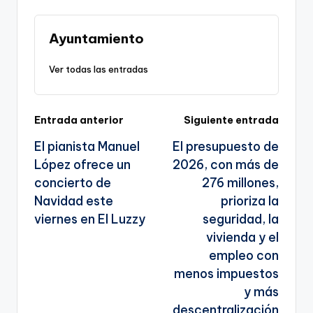
Li
b
a
A
e
n
o
m
p
Tr
Ayuntamiento
k
o
p
a
Ver todas las entradas
k
n
sl
Navegación
Entrada anterior
Siguiente entrada
a
El pianista Manuel
El presupuesto de
te
de
López ofrece un
2026, con más de
entradas
concierto de
276 millones,
Navidad este
prioriza la
viernes en El Luzzy
seguridad, la
vivienda y el
empleo con
menos impuestos
y más
descentralización