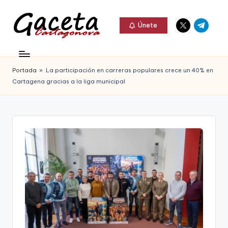
Elemento
Elemento
Saltar
Únete
del
del
al
G
menú
menú
Gaceta
contenido
a
Cartagonova,
Portada
»
La participación en carreras populares crece un 40% en
c
La
Cartagena gracias a la liga municipal
e
Web
t
que
a
te
C
informa
a
de
r
Cartagena,
t
FC
a
Cartagena,