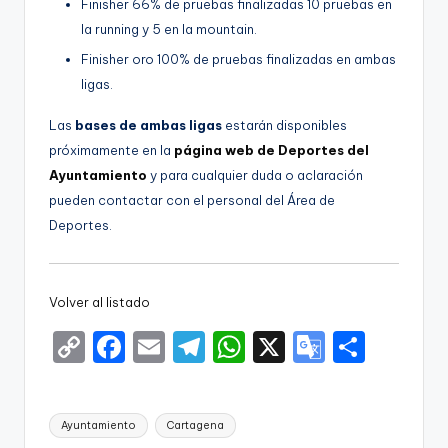
Finisher 66% de pruebas finalizadas 10 pruebas en
la running y 5 en la mountain.
Finisher oro 100% de pruebas finalizadas en ambas
ligas.
Las
bases de ambas ligas
estarán disponibles
próximamente en la
página web de Deportes del
Ayuntamiento
y para cualquier duda o aclaración
pueden contactar con el personal del Área de
Deportes.
Volver al listado
C
F
E
T
W
X
G
S
o
a
m
el
h
o
h
p
c
ai
e
a
o
ar
Etiquetas:
Ayuntamiento
Cartagena
y
e
l
gr
ts
gl
e