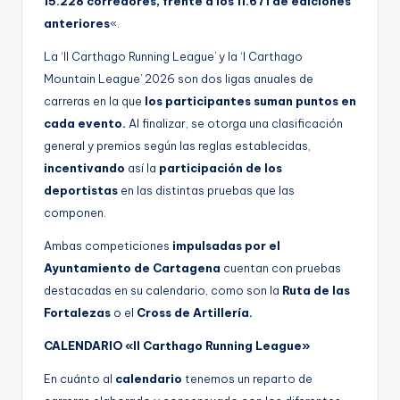
15.228 corredores, frente a los 11.671 de ediciones
anteriores
«.
La ‘II Carthago Running League’ y la ‘I Carthago
Mountain League’ 2026 son dos ligas anuales de
carreras en la que
los participantes suman puntos en
cada evento.
Al finalizar, se otorga una clasificación
general y premios según las reglas establecidas,
incentivando
así la
participación de los
deportistas
en las distintas pruebas que las
componen.
Ambas competiciones
impulsadas por el
Ayuntamiento de Cartagena
cuentan con pruebas
destacadas en su calendario, como son la
Ruta de las
Fortalezas
o el
Cross de Artillería.
CALENDARIO «II Carthago Running League»
En cuánto al
calendario
tenemos un reparto de