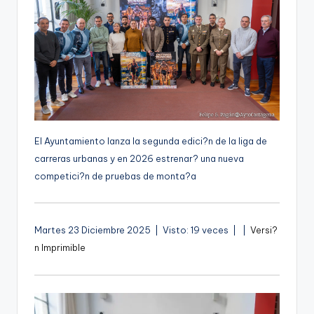
g
e
n
a
El Ayuntamiento lanza la segunda edici?n de la liga de
carreras urbanas y en 2026 estrenar? una nueva
competici?n de pruebas de monta?a
A
Martes 23 Diciembre 2025 | Visto: 19 veces |
|
Versi?
u
n Imprimible
d
i
o