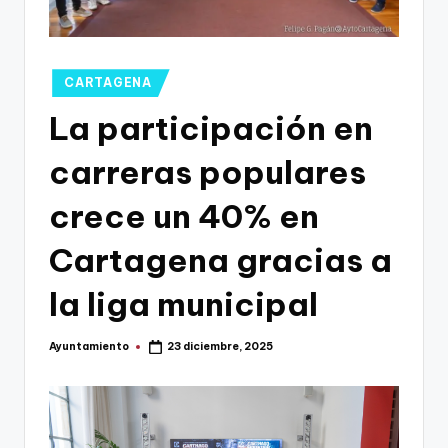
g
o
n
Publicado
CARTAGENA
o
en
La participación en
v
carreras populares
a
-
crece un 40% en
F
Cartagena gracias a
C
la liga municipal
C
a
Ayuntamiento
23 diciembre, 2025
Publicado
r
por
t
a