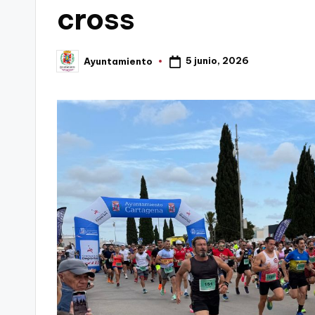
cross
C
a
5 junio, 2026
Ayuntamiento
Publicado
por
r
t
a
g
e
n
a