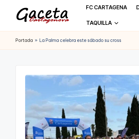
FC CARTAGENA
Saltar
TAQUILLA
G
Gaceta
al
a
Portada
»
La Palma celebra este sábado su cross
Cartagonova,
contenido
c
La
e
Web
t
que
a
te
C
informa
a
de
r
Cartagena,