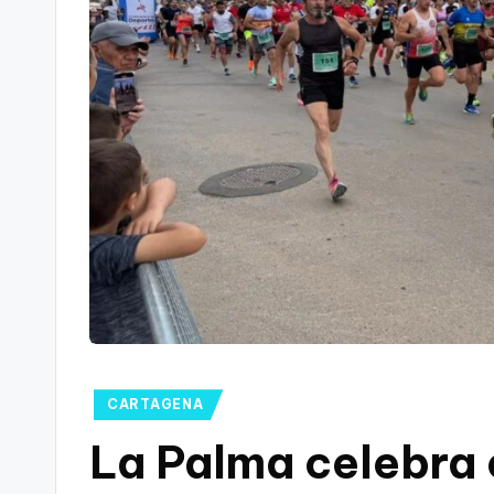
t
FC
a
Cartagena,
g
o
n
o
v
a
-
Publicado
CARTAGENA
en
F
La Palma celebra 
C