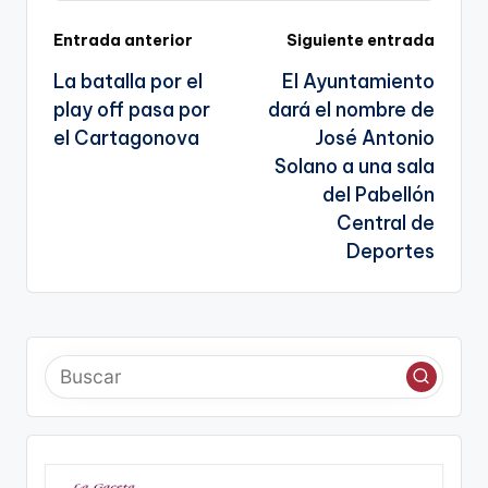
sl
Navegación
Entrada anterior
Siguiente entrada
a
La batalla por el
El Ayuntamiento
te
de
play off pasa por
dará el nombre de
entradas
el Cartagonova
José Antonio
Solano a una sala
del Pabellón
Central de
Deportes