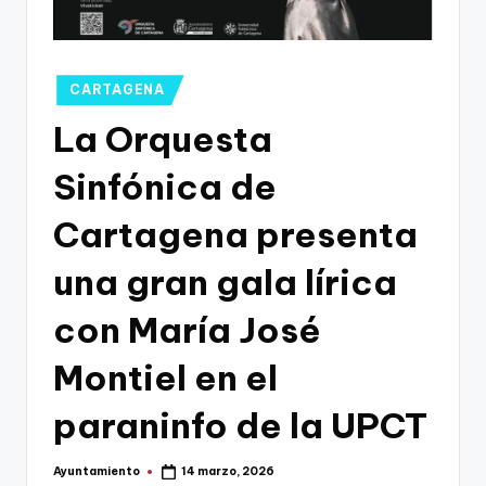
g
o
n
Publicado
CARTAGENA
o
en
La Orquesta
v
Sinfónica de
a
-
Cartagena presenta
F
una gran gala lírica
C
con María José
C
a
Montiel en el
r
paraninfo de la UPCT
t
a
Ayuntamiento
14 marzo, 2026
Publicado