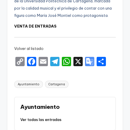
de la Universidad Politécnica de Cartagena, marcada
por la calidad musical y el privilegio de contar con una
figura como María José Montiel como protagonista.
VENTA DE ENTRADAS
Volver al listado
C
F
E
T
W
X
G
S
o
a
m
el
h
o
h
p
c
ai
e
a
o
ar
Etiquetas:
Ayuntamiento
Cartagena
y
e
l
gr
ts
gl
e
Li
b
a
A
e
n
o
m
p
Tr
Ayuntamiento
k
o
p
a
Ver todas las entradas
k
n