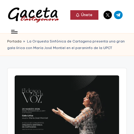
Elemento
Elemento
Saltar
Únete
del
del
al
G
menú
menú
Gaceta
contenido
a
Cartagonova,
Portada
»
La Orquesta Sinfónica de Cartagena presenta una gran
c
La
gala lírica con María José Montiel en el paraninfo de la UPCT
e
Web
t
que
a
te
C
informa
a
de
r
Cartagena,
t
FC
a
Cartagena,