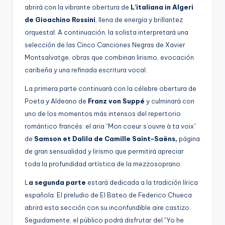
abrirá con la vibrante obertura de
L’italiana in Algeri
de Gioachino Rossini
, llena de energía y brillantez
orquestal. A continuación, la solista interpretará una
selección de las Cinco Canciones Negras de Xavier
Montsalvatge, obras que combinan lirismo, evocación
caribeña y una refinada escritura vocal.
La primera parte continuará con la célebre obertura de
Poeta y Aldeano de
Franz von Suppé
y culminará con
uno de los momentos más intensos del repertorio
romántico francés: el aria “Mon coeur s’ouvre à ta voix”
de
Samson et Dalila de Camille Saint-Saëns,
página
de gran sensualidad y lirismo que permitirá apreciar
toda la profundidad artística de la mezzosoprano.
L
a segunda parte
estará dedicada a la tradición lírica
española. El preludio de El Bateo de Federico Chueca
abrirá esta sección con su inconfundible aire castizo.
Seguidamente, el público podrá disfrutar del “Yo he