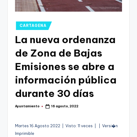
g
o
n
Publicado
CARTAGENA
o
en
La nueva ordenanza
v
de Zona de Bajas
a
-
Emisiones se abre a
F
información pública
C
durante 30 días
C
a
Ayuntamiento
16 agosto, 2022
Publicado
r
por
t
A
Martes 16 Agosto 2022 | Visto: 11 veces |
| Versi�n
a
u
Imprimible