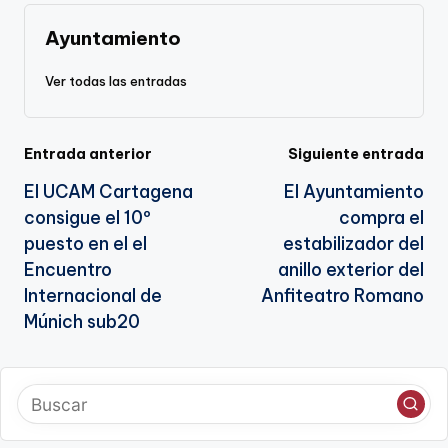
k
o
p
a
k
n
Ayuntamiento
sl
Ver todas las entradas
a
te
Navegación
Entrada anterior
Siguiente entrada
El UCAM Cartagena
El Ayuntamiento
de
consigue el 10º
compra el
entradas
puesto en el el
estabilizador del
Encuentro
anillo exterior del
Internacional de
Anfiteatro Romano
Múnich sub20