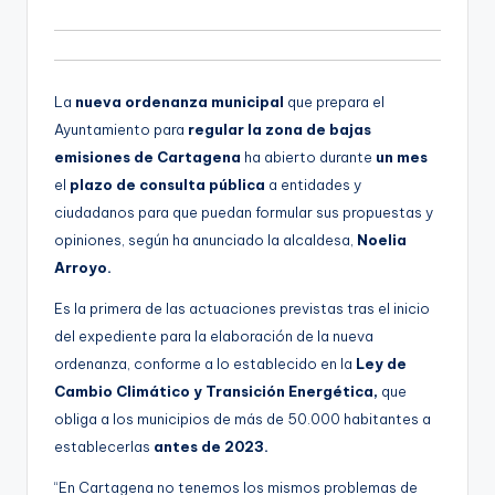
d
g
i
e
o
n
La
nueva ordenanza municipal
que prepara el
a
Ayuntamiento para
regular la zona de bajas
emisiones de Cartagena
ha abierto durante
un mes
el
plazo de consulta pública
a entidades y
ciudadanos para que puedan formular sus propuestas y
opiniones, según ha anunciado la alcaldesa,
Noelia
Arroyo.
Es la primera de las actuaciones previstas tras el inicio
del expediente para la elaboración de la nueva
ordenanza, conforme a lo establecido en la
Ley de
Cambio Climático y Transición Energética,
que
obliga a los municipios de más de 50.000 habitantes a
establecerlas
antes de 2023.
“En Cartagena no tenemos los mismos problemas de