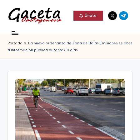
Elemento
Elemento
Saltar
Únete
del
del
al
G
menú
menú
Gaceta
contenido
a
Cartagonova,
Portada
»
La nueva ordenanza de Zona de Bajas Emisiones se abre
c
La
a información pública durante 30 días
e
Web
t
que
a
te
C
informa
a
de
r
Cartagena,
t
FC
a
Cartagena,