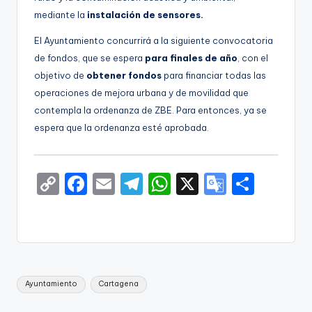
mediante la
instalación de sensores.
El Ayuntamiento concurrirá a la siguiente convocatoria
de fondos, que se espera
para finales de año
, con el
objetivo de
obtener fondos
para financiar todas las
operaciones de mejora urbana y de movilidad que
contempla la ordenanza de ZBE. Para entonces, ya se
espera que la ordenanza esté aprobada.
C
F
E
T
W
X
G
S
o
a
m
el
h
o
h
p
c
ai
e
a
o
ar
y
e
l
gr
ts
gl
e
Li
b
a
A
e
Etiquetas:
Ayuntamiento
Cartagena
n
o
m
p
Tr