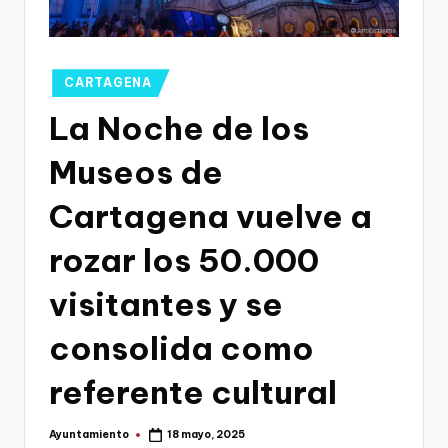
g
o
n
Publicado
CARTAGENA
o
en
La Noche de los
v
Museos de
a
-
Cartagena vuelve a
F
rozar los 50.000
C
visitantes y se
C
a
consolida como
r
referente cultural
t
a
Ayuntamiento
18 mayo, 2025
Publicado