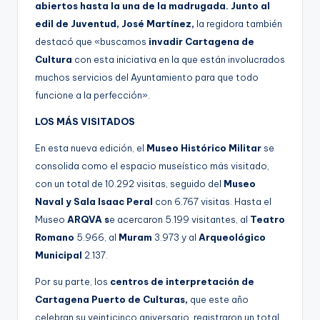
abiertos hasta la una de la madrugada. Junto al
edil de Juventud, José Martínez,
la regidora también
destacó que
«buscamos
invadir Cartagena de
Cultura
con esta iniciativa en la que están involucrados
muchos servicios del Ayuntamiento para que todo
funcione a la perfección».
LOS MÁS VISITADOS
En esta nueva edición, el
Museo Histórico Militar
se
consolida como el espacio museístico más visitado,
con un total de 10.292 visitas, seguido del
Museo
Naval y Sala Isaac Peral
con 6.767 visitas. Hasta el
Museo
ARQVA s
e acercaron 5.199 visitantes, al
Teatro
Romano
5.966, al
Muram
3.973 y al
Arqueológico
Municipal
2.137.
Por su parte, los
centros de interpretación de
Cartagena Puerto de Culturas,
que este año
celebran su veinticinco aniversario, registraron un total