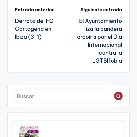
sl
Navegación
Entrada anterior
Siguiente entrada
a
Derrota del FC
El Ayuntamiento
te
de
Cartagena en
iza la bandera
entradas
Ibiza (3-1)
arcoíris por el Día
Internacional
contra la
LGTBIfobia