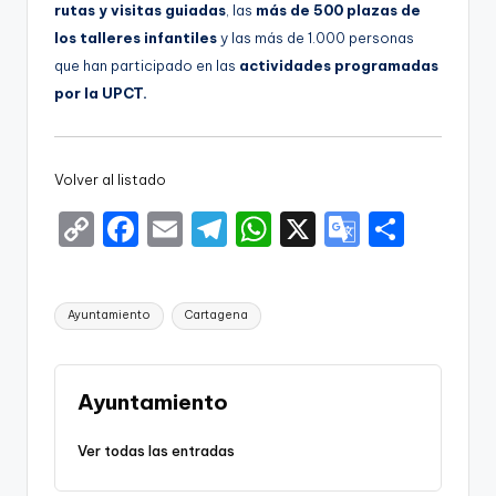
rutas y visitas guiadas
, las
más de 500 plazas de
los talleres infantiles
y las más de 1.000 personas
que han participado en las
actividades programadas
por la UPCT.
Volver al listado
C
F
E
T
W
X
G
S
o
a
m
el
h
o
h
p
c
ai
e
a
o
ar
Etiquetas:
Ayuntamiento
Cartagena
y
e
l
gr
ts
gl
e
Li
b
a
A
e
n
o
m
p
Tr
Ayuntamiento
k
o
p
a
Ver todas las entradas
k
n