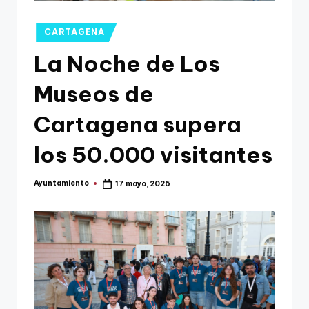
g
o
Publicado
CARTAGENA
n
en
La Noche de Los
o
Museos de
v
a
Cartagena supera
-
los 50.000 visitantes
F
C
Ayuntamiento
17 mayo, 2026
Publicado
por
C
a
r
t
a