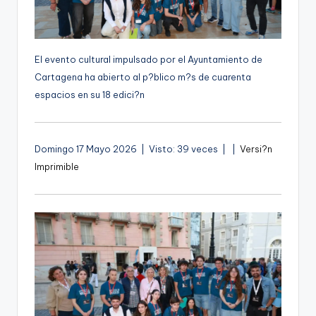
g
e
n
El evento cultural impulsado por el Ayuntamiento de
Cartagena ha abierto al p?blico m?s de cuarenta
a
espacios en su 18 edici?n
A
Domingo 17 Mayo 2026 | Visto: 39 veces |
|
Versi?n
u
Imprimible
d
i
o