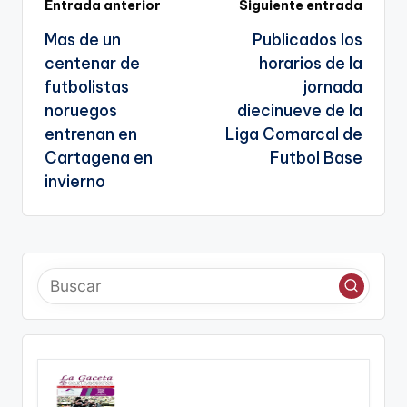
Navegación
Entrada anterior
Siguiente entrada
sl
Mas de un
Publicados los
de
a
centenar de
horarios de la
entradas
te
futbolistas
jornada
noruegos
diecinueve de la
entrenan en
Liga Comarcal de
Cartagena en
Futbol Base
invierno