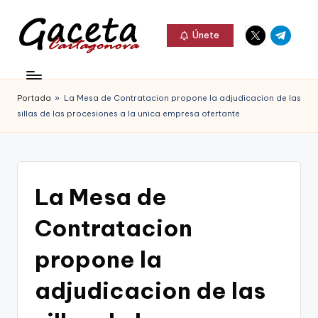
Elemento
Elemento
Saltar
Únete
del
del
al
G
menú
menú
Gaceta
contenido
a
Cartagonova,
Portada
»
La Mesa de Contratacion propone la adjudicacion de las
c
La
sillas de las procesiones a la unica empresa ofertante
e
Web
t
que
a
te
La Mesa de
C
informa
Contratacion
a
de
r
propone la
Cartagena,
t
adjudicacion de las
FC
a
Cartagena,