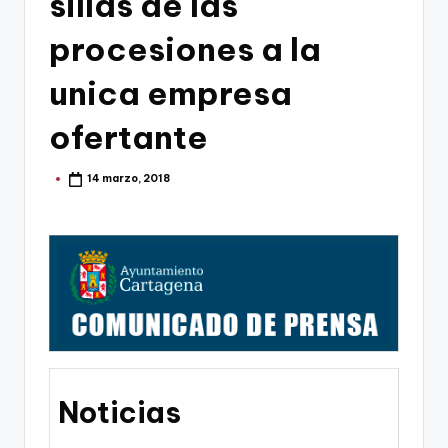
sillas de las
g
o
procesiones a la
n
unica empresa
o
ofertante
v
a
14 marzo, 2018
Publicado
por
-
F
C
C
a
r
t
Noticias
a