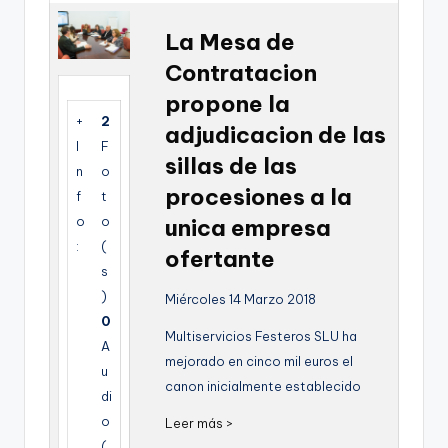
g
La Mesa de
e
Contratacion
n
propone la
a
+
2
adjudicacion de las
I
F
sillas de las
n
o
procesiones a la
f
t
o
o
unica empresa
:
(
ofertante
s
)
Miércoles 14 Marzo 2018
0
Multiservicios Festeros SLU ha
A
mejorado en cinco mil euros el
u
canon inicialmente establecido
di
o
Leer más >
(