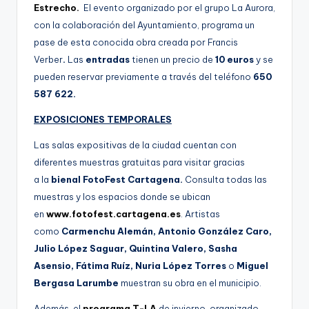
Estrecho.
El evento organizado por el grupo La Aurora,
con la colaboración del Ayuntamiento, programa un
pase de esta conocida obra creada por Francis
Verber
.
Las
entradas
tienen un precio de
10 euros
y se
pueden reservar previamente a través del teléfono
650
587 622.
EXPOSICIONES TEMPORALES
Las salas expositivas de la ciudad cuentan con
diferentes muestras gratuitas para visitar gracias
a la
bienal FotoFest Cartagena.
Consulta todas las
muestras y los espacios donde se ubican
en
www.fotofest.cartagena.es
. Artistas
como
Carmenchu Alemán, Antonio González Caro,
Julio López Saguar, Quintina Valero, Sasha
Asensio, Fátima Ruíz, Nuria López Torres
o
Miguel
Bergasa Larumbe
muestran su obra en el municipio.
Además, el
programa T-LA
de invierno, organizado