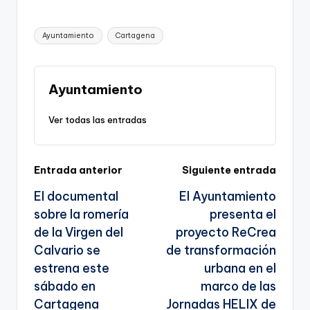
o
a
m
el
h
o
h
p
c
ai
e
a
o
ar
Etiquetas:
Ayuntamiento
Cartagena
y
e
l
gr
ts
gl
e
Li
b
a
A
e
n
o
m
p
Tr
Ayuntamiento
k
o
p
a
Ver todas las entradas
k
n
sl
Navegación
Entrada anterior
Siguiente entrada
a
El documental
El Ayuntamiento
te
de
sobre la romería
presenta el
entradas
de la Virgen del
proyecto ReCrea
Calvario se
de transformación
estrena este
urbana en el
sábado en
marco de las
Cartagena
Jornadas HELIX de