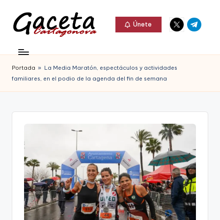
Elemento
Elemento
Saltar
Únete
del
del
al
G
menú
menú
Gaceta
contenido
a
Cartagonova,
Portada
»
La Media Maratón, espectáculos y actividades
c
La
familiares, en el podio de la agenda del fin de semana
e
Web
t
que
a
te
C
informa
a
de
r
Cartagena,
t
FC
a
Cartagena,