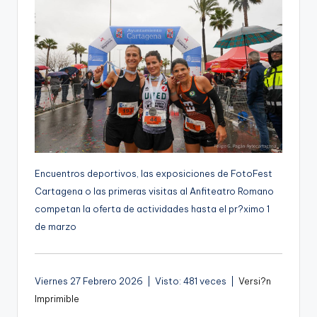
g
e
n
a
Encuentros deportivos, las exposiciones de FotoFest
Cartagena o las primeras visitas al Anfiteatro Romano
competan la oferta de actividades hasta el pr?ximo 1
de marzo
Viernes 27 Febrero 2026 | Visto: 481 veces |
Versi?n
Imprimible