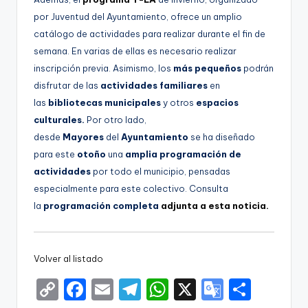
por Juventud del Ayuntamiento, ofrece un amplio
catálogo de actividades para realizar durante el fin de
semana. En varias de ellas es necesario realizar
inscripción previa. Asimismo, los
más pequeños
podrán
disfrutar de las
actividades familiares
en
las
bibliotecas municipales
y otros
espacios
culturales.
Por otro lado,
desde
Mayores
del
Ayuntamiento
se ha diseñado
para este
otoño
una
amplia programación de
actividades
por todo el municipio, pensadas
especialmente para este colectivo. Consulta
la
programación completa
adjunta a esta noticia.
Volver al listado
C
F
E
T
W
X
G
S