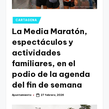
g
o
n
Publicado
CARTAGENA
o
en
La Media Maratón,
v
espectáculos y
a
-
actividades
F
familiares, en el
C
podio de la agenda
C
a
del fin de semana
r
Ayuntamiento
27 febrero, 2026
t
Publicado
por
a