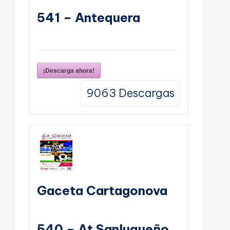
541 – Antequera
¡Descarga ahora!
9063
Descargas
Gaceta Cartagonova
540 – At Sanluqueño