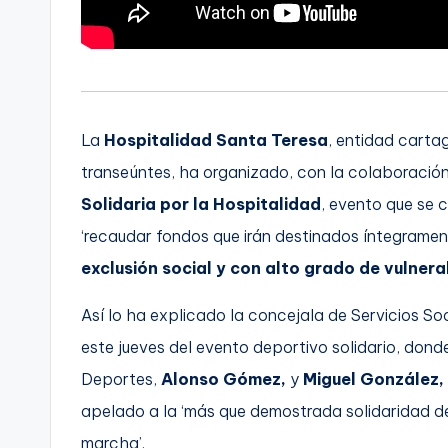
C
a
r
La
Hospitalidad Santa Teresa
, entidad carta
t
transeúntes, ha organizado, con la colaboració
a
Solidaria por la Hospitalidad
, evento que se 
‘recaudar fondos que irán destinados íntegramen
g
exclusión social y con alto grado de vulner
e
Así lo ha explicado la concejala de Servicios So
n
este jueves del evento deportivo solidario, do
a
Deportes,
Alonso Gómez,
y
Miguel González,
apelado a la ‘más que demostrada solidaridad d
marcha’.