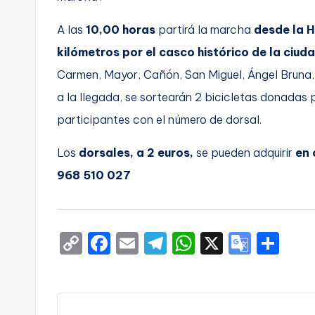
A las
10,00 horas
partirá la marcha
desde la H
kilómetros por el casco histórico de la ciuda
Carmen, Mayor, Cañón, San Miguel, Ángel Bruna, 
a la llegada, se sortearán 2 bicicletas donadas p
participantes con el número de dorsal.
Los
dorsales, a 2 euros,
se pueden adquirir
en 
968 510 027
C
F
E
T
W
X
G
S
o
a
m
el
h
o
h
p
c
ai
e
a
o
ar
y
e
l
gr
ts
gl
e