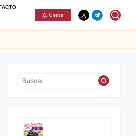
TACTO
Elemento
Elemento
Únete
del
del
menú
menú