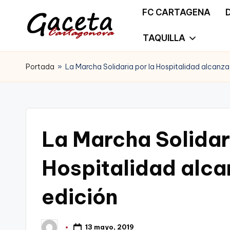
FC CARTAGENA
Saltar
TAQUILLA
G
Gaceta
al
a
Portada
»
La Marcha Solidaria por la Hospitalidad alcanz
Cartagonova,
contenido
c
La
e
Web
t
La Marcha Solidar
que
a
te
Hospitalidad alca
C
informa
edición
a
de
r
Cartagena,
13 mayo, 2019