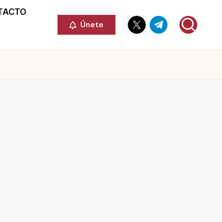
TACTO
Elemento
Elemento
Únete
del
del
menú
menú