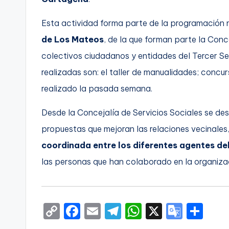
Esta actividad forma parte de la programación
de Los Mateos
, de la que forman parte la Conc
colectivos ciudadanos y entidades del Tercer Se
realizadas son: el taller de manualidades; conc
realizado la pasada semana.
Desde la Concejalía de Servicios Sociales se de
propuestas que mejoran las relaciones vecinales
coordinada entre los diferentes agentes del
las personas que han colaborado en la organizac
C
F
E
T
W
X
G
S
o
a
m
el
h
o
h