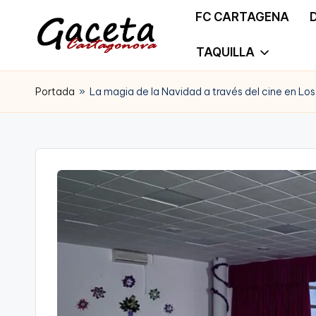
FC CARTAGENA
Saltar
TAQUILLA
G
Gaceta
al
a
Portada
»
La magia de la Navidad a través del cine en Lo
Cartagonova,
contenido
c
La
e
Web
t
que
a
te
C
informa
a
de
r
Cartagena,