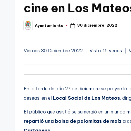
cine en Los Mateo
C
a
30 diciembre, 2022
Ayuntamiento
Publicado
por
r
t
Viernes 30 Diciembre 2022 | Visto: 15 veces | 
a
g
e
En la tarde del día 27 de diciembre se proyectó 
n
deseas’ en el
Local Social de Los Mateos
, di
a
El público que asistió se sumergió en un mundo 
repartió una bolsa de palomitas de maíz
a c
Cartagena
.