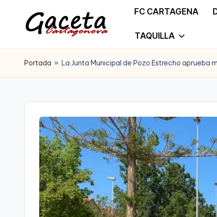
FC CARTAGENA
Saltar
TAQUILLA
G
Gaceta
al
a
Portada
»
La Junta Municipal de Pozo Estrecho aprueba mo
Cartagonova,
contenido
c
La
e
Web
t
que
a
te
C
informa
a
de
r
Cartagena,