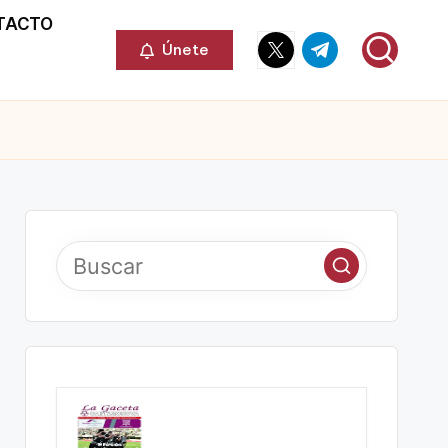
TACTO
Elemento
Elemento
Únete
del
del
menú
menú