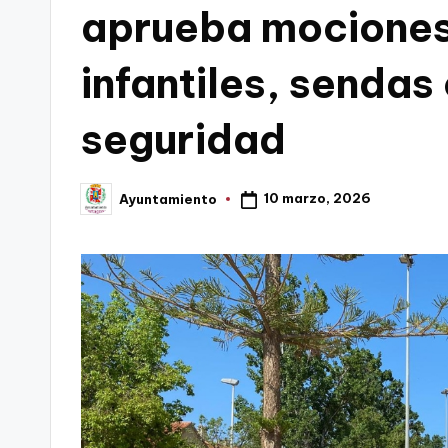
aprueba mociones
C
infantiles, sendas
a
r
seguridad
t
a
10 marzo, 2026
Ayuntamiento
Publicado
por
g
e
n
a