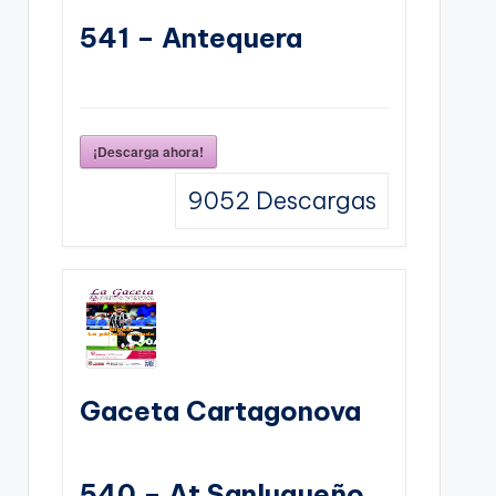
541 – Antequera
¡Descarga ahora!
9052
Descargas
Gaceta Cartagonova
540 – At Sanluqueño