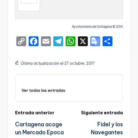
Ayuntamiento de Cartagena © 2016
C
F
E
T
W
X
G
S
o
a
m
el
h
o
h
p
c
ai
e
a
o
ar
Última actualización el 27 octubre, 2017
y
e
l
gr
ts
gl
e
Li
b
a
A
e
n
o
m
p
Tr
Ver todas las entradas
k
o
p
a
k
n
Navegación
Entrada anterior
Siguiente entrada
sl
Cartagena acoge
Fidel y los
de
a
un Mercado Epoca
Navegantes