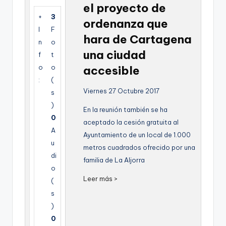
el proyecto de
g
+
3
ordenanza que
e
I
F
hara de Cartagena
n
n
o
una ciudad
f
t
a
o
o
accesible
:
(
Viernes 27 Octubre 2017
s
)
En la reunión también se ha
0
aceptado la cesión gratuita al
A
Ayuntamiento de un local de 1.000
u
metros cuadrados ofrecido por una
di
familia de La Aljorra
o
Leer más >
(
s
)
0