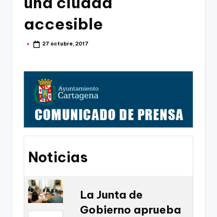
una ciudad
g
o
accesible
n
27 octubre, 2017
Publicado
o
por
v
a
-
F
C
C
Noticias
a
r
t
La Junta de
Gobierno aprueba
a