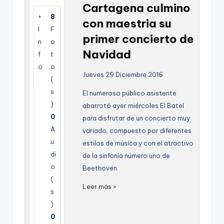
Cartagena culmino
g
+
8
con maestria su
e
I
F
primer concierto de
n
n
o
Navidad
f
t
a
o
o
Jueves 29 Diciembre 2016
:
(
s
El numeroso público asistente
)
abarrotó ayer miércoles El Batel
0
para disfrutar de un concierto muy
A
variado, compuesto por diferentes
u
estilos de música y con el atractivo
di
de la sinfonía número uno de
o
Beethoven
(
Leer más >
s
)
0