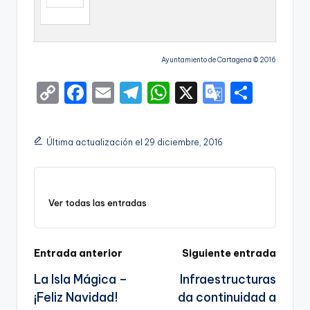
Ayuntamiento de Cartagena © 2016
C
F
E
T
W
X
G
S
o
a
m
el
h
o
h
p
c
ai
e
a
o
ar
Última actualización el 29 diciembre, 2016
y
e
l
gr
ts
gl
e
Li
b
a
A
e
n
o
m
p
Tr
Ver todas las entradas
k
o
p
a
k
n
Navegación
Entrada anterior
Siguiente entrada
sl
La Isla Mágica –
Infraestructuras
de
a
¡Feliz Navidad!
da continuidad a