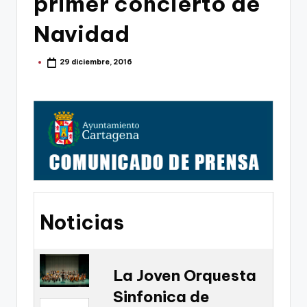
primer concierto de
g
o
Navidad
n
29 diciembre, 2016
Publicado
o
por
v
a
-
F
C
C
Noticias
a
r
t
La Joven Orquesta
Sinfonica de
a