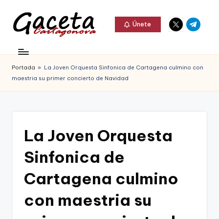
Elemento
Elemento
Saltar
Únete
del
del
al
G
menú
menú
Gaceta
contenido
a
Cartagonova,
Portada
»
La Joven Orquesta Sinfonica de Cartagena culmino con
c
La
maestria su primer concierto de Navidad
e
Web
t
que
a
te
La Joven Orquesta
C
informa
Sinfonica de
a
de
r
Cartagena culmino
Cartagena,
t
con maestria su
FC
a
Cartagena,