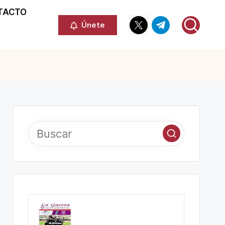
TACTO
Elemento
Elemento
Únete
del
del
menú
menú