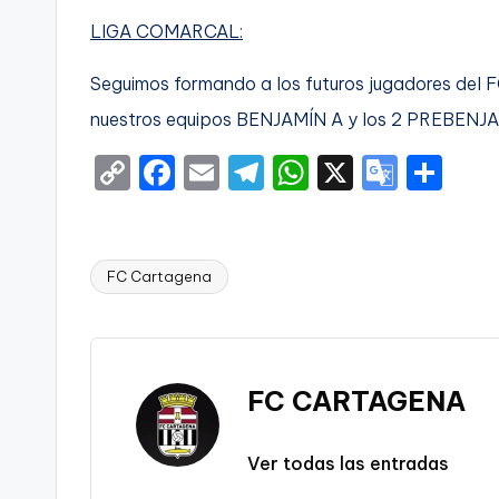
LIGA COMARCAL:
Seguimos formando a los futuros jugadores del F
nuestros equipos BENJAMÍN A y los 2 PREBENJ
C
F
E
T
W
X
G
S
o
a
m
el
h
o
h
p
c
ai
e
a
o
ar
y
e
l
gr
ts
gl
e
FC Cartagena
Etiquetas:
Li
b
a
A
e
n
o
m
p
Tr
k
o
p
a
FC CARTAGENA
k
n
sl
Ver todas las entradas
a