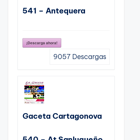
541 – Antequera
¡Descarga ahora!
9057
Descargas
Gaceta Cartagonova
540 – At Sanluqueño