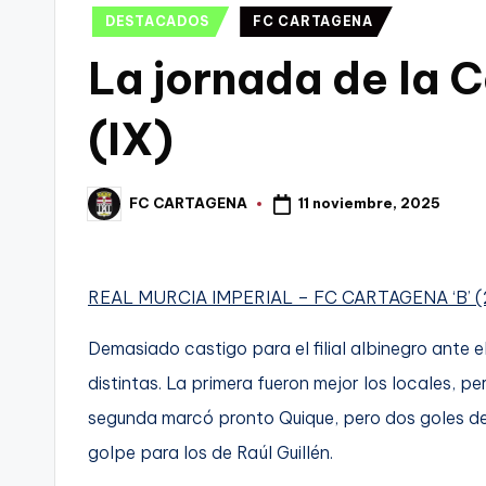
Publicado
DESTACADOS
FC CARTAGENA
C
en
La jornada de la 
a
(IX)
r
t
11 noviembre, 2025
FC CARTAGENA
Publicado
a
por
g
REAL MURCIA IMPERIAL – FC CARTAGENA ‘B’ (
e
Demasiado castigo para el filial albinegro ante e
n
distintas. La primera fueron mejor los locales, pe
a
segunda marcó pronto Quique, pero dos goles de c
golpe para los de Raúl Guillén.