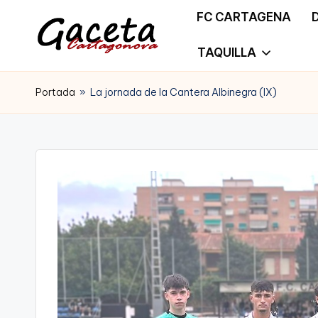
FC CARTAGENA
Saltar
TAQUILLA
G
Gaceta
al
a
Portada
»
La jornada de la Cantera Albinegra (IX)
Cartagonova,
contenido
c
La
e
Web
t
que
a
te
C
informa
a
de
r
Cartagena,