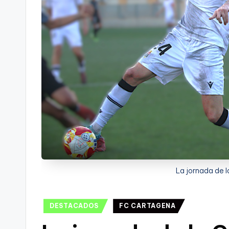
t
FC
a
Cartagena,
g
o
n
o
v
a
La jornada de l
-
F
Publicado
DESTACADOS
FC CARTAGENA
en
C