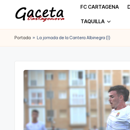
FC CARTAGENA
Saltar
TAQUILLA
G
Gaceta
al
a
Portada
»
La jornada de la Cantera Albinegra (I)
Cartagonova,
contenido
c
La
e
Web
t
que
a
te
C
informa
a
de
r
Cartagena,