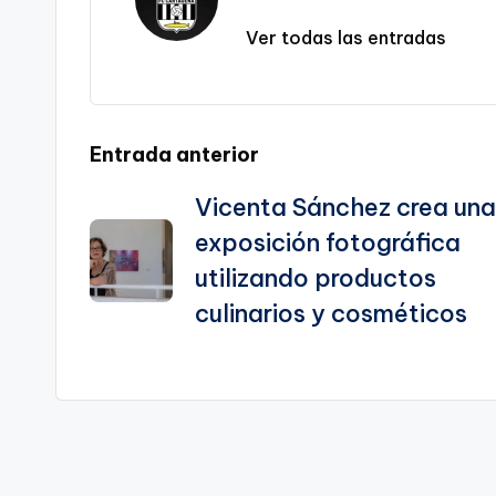
sl
Ver todas las entradas
a
te
Navegación
Entrada anterior
Vicenta Sánchez crea una
de
exposición fotográfica
entradas
utilizando productos
culinarios y cosméticos