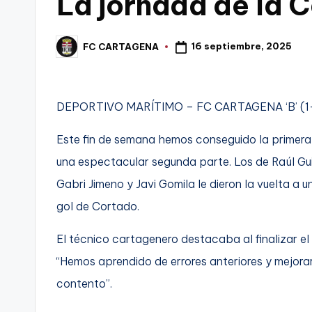
La jornada de la C
C
16 septiembre, 2025
FC CARTAGENA
a
Publicado
por
r
DEPORTIVO MARÍTIMO – FC CARTAGENA ‘B’ (1
t
a
Este fin de semana hemos conseguido la primera
una espectacular segunda parte. Los de Raúl Gui
g
Gabri Jimeno y Javi Gomila le dieron la vuelta a 
e
gol de Cortado.
n
El técnico cartagenero destacaba al finalizar e
a
“Hemos aprendido de errores anteriores y mejor
contento”.