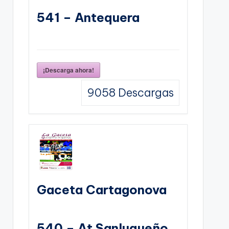
541 – Antequera
¡Descarga ahora!
9058
Descargas
Gaceta Cartagonova
540 – At Sanluqueño