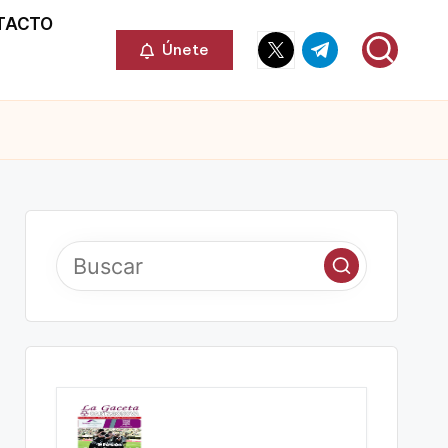
TACTO
Elemento
Elemento
Únete
del
del
menú
menú