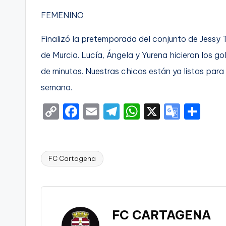
FEMENINO
Finalizó la pretemporada del conjunto de Jessy 
de Murcia. Lucía, Ángela y Yurena hicieron los g
de minutos. Nuestras chicas están ya listas par
semana.
C
F
E
T
W
X
G
S
o
a
m
el
h
o
h
p
c
ai
e
a
o
ar
y
e
l
gr
ts
gl
e
FC Cartagena
Etiquetas:
Li
b
a
A
e
n
o
m
p
Tr
k
o
p
a
FC CARTAGENA
k
n