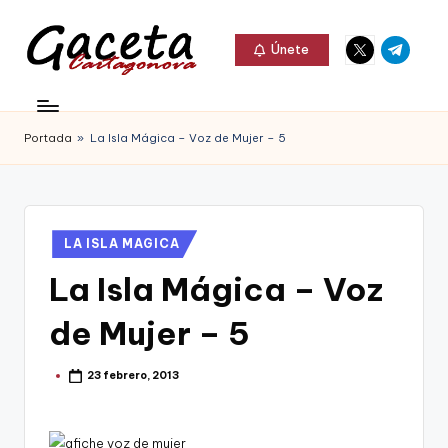
Elemento
Elemento
Saltar
Únete
del
del
al
G
menú
menú
Gaceta
contenido
a
Cartagonova,
Portada
»
La Isla Mágica – Voz de Mujer – 5
c
La
e
Web
t
que
Publicado
LA ISLA MAGICA
a
te
en
La Isla Mágica – Voz
C
informa
a
de Mujer – 5
de
r
Cartagena,
23 febrero, 2013
t
Publicado
por
FC
a
Cartagena,