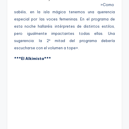
g
»Como
o
sabéis, en la isla mágica tenemos una querencia
n
especial por las voces femeninas. En el programa de
esta noche hallaréis intérpretes de distintos estilos,
o
pero igualmente impactantes todas ellas. Una
v
sugerencia: la 2ª mitad del programa debería
a
escucharse con el volumen a tope».
-
***El Alkimista***
F
C
C
a
r
t
a