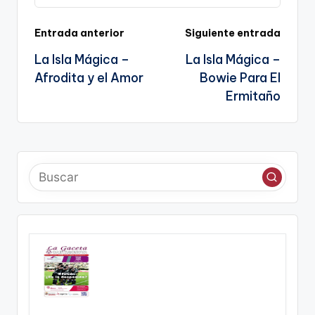
k
o
p
a
k
n
Navegación
Entrada anterior
Siguiente entrada
sl
La Isla Mágica –
La Isla Mágica –
de
a
Afrodita y el Amor
Bowie Para El
entradas
te
Ermitaño