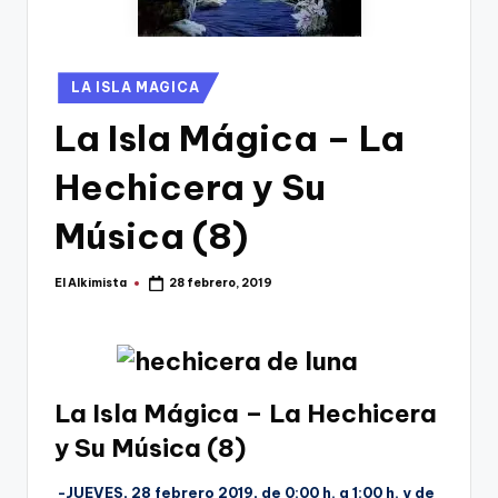
g
o
n
Publicado
LA ISLA MAGICA
o
en
La Isla Mágica – La
v
Hechicera y Su
a
-
Música (8)
F
El Alkimista
28 febrero, 2019
Publicado
C
por
C
a
r
La Isla Mágica – La Hechicera
t
y Su Música (8)
a
-JUEVES, 28 febrero
2019, de 0:00 h. a 1:00 h. y de