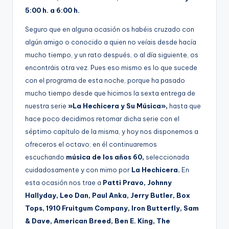
g
5:00 h. a 6:00 h.
e
Seguro que en alguna ocasión os habéis cruzado con
n
algún amigo o conocido a quien no veíais desde hacía
mucho tiempo, y un rato después, o al día siguiente, os
a
encontráis otra vez. Pues eso mismo es lo que sucede
con el programa de esta noche, porque ha pasado
mucho tiempo desde que hicimos la sexta entrega de
nuestra serie
»La Hechicera y Su Música»,
hasta que
hace poco decidimos retomar dicha serie con el
séptimo capítulo de la misma, y hoy nos disponemos a
ofreceros el octavo; en él continuaremos
escuchando
música de los años 60,
seleccionada
cuidadosamente y con mimo por
La Hechicera.
En
esta ocasión nos trae a
Patti Pravo, Johnny
Hallyday, Leo Dan, Paul Anka, Jerry Butler, Box
Tops, 1910 Fruitgum Company, Iron Butterfly, Sam
& Dave, American Breed, Ben E. King, The