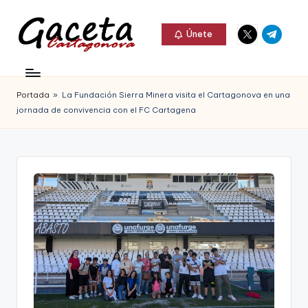
Elemento
Elemento
Saltar
Únete
del
del
al
G
menú
menú
Gaceta
contenido
a
Cartagonova,
Portada
»
La Fundación Sierra Minera visita el Cartagonova en una
c
La
jornada de convivencia con el FC Cartagena
e
Web
t
que
a
te
C
informa
a
de
r
Cartagena,
t
FC
a
Cartagena,