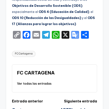
Objetivos de Desarrollo Sostenible (ODS)
,
especialmente el
ODS 4 (Educación de Calidad)
, el
ODS 10 (Reducción de las Desigualdades)
y el
ODS
17 (Alianzas para lograr los objetivos)
.
C
F
E
T
W
X
G
S
o
a
m
el
h
o
h
p
c
ai
e
a
o
ar
Etiquetas:
FC Cartagena
y
e
l
gr
ts
gl
e
Li
b
a
A
e
n
o
m
p
Tr
FC CARTAGENA
k
o
p
a
Ver todas las entradas
k
n
sl
Navegación
Entrada anterior
Siguiente entrada
a