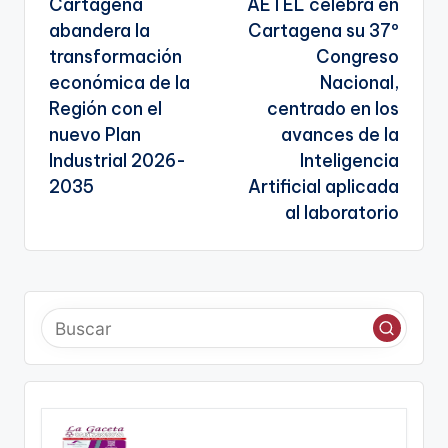
Cartagena
AETEL celebra en
te
de
abandera la
Cartagena su 37º
entradas
transformación
Congreso
económica de la
Nacional,
Región con el
centrado en los
nuevo Plan
avances de la
Industrial 2026-
Inteligencia
2035
Artificial aplicada
al laboratorio