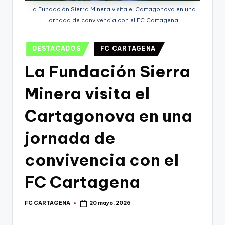
g
La Fundación Sierra Minera visita el Cartagonova en una
o
jornada de convivencia con el FC Cartagena
n
Publicado
DESTACADOS
FC CARTAGENA
o
en
La Fundación Sierra
v
a
Minera visita el
-
Cartagonova en una
F
jornada de
C
C
convivencia con el
a
FC Cartagena
r
t
FC CARTAGENA
20 mayo, 2026
Publicado
por
a