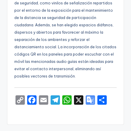
de seguridad, como vinilos de señalización repartidos
por el entorno de la exposición para el mantenimiento
de la distancia se seguridad de participación
ciudadana. Además, se han elegido espacios diáfanos,
dispersos y abiertos para favorecer al máximo la
separación de los ambientes y reforzar el
distanciamiento social. La incorporación de los citados
códigos QR en los paneles para poder escuchar con el
móvil las mencionadas audio guías están ideadas para
evitar el contacto interpersonal, eliminando así
posibles vectores de transmisión.
C
F
E
T
W
X
G
S
o
a
m
el
h
o
h
p
c
ai
e
a
o
ar
y
e
l
gr
ts
gl
e