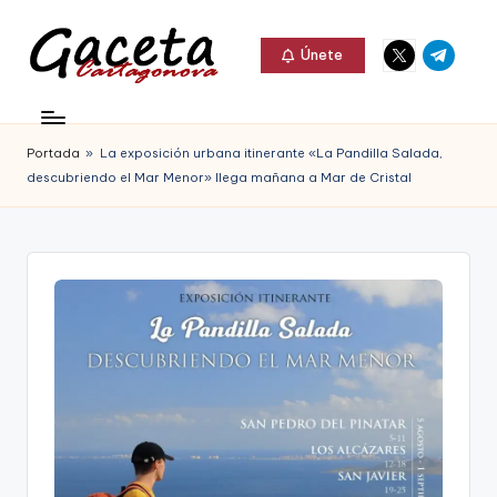
Elemento
Elemento
Saltar
Únete
del
del
al
G
menú
menú
Gaceta
contenido
a
Cartagonova,
Portada
»
La exposición urbana itinerante «La Pandilla Salada,
c
La
descubriendo el Mar Menor» llega mañana a Mar de Cristal
e
Web
t
que
a
te
C
informa
a
de
r
Cartagena,
t
FC
a
Cartagena,