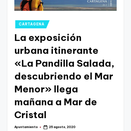
g
o
n
Publicado
CARTAGENA
o
en
La exposición
v
urbana itinerante
a
-
«La Pandilla Salada,
F
descubriendo el Mar
C
Menor» llega
C
a
mañana a Mar de
r
Cristal
t
a
Ayuntamiento
25 agosto, 2020
Publicado