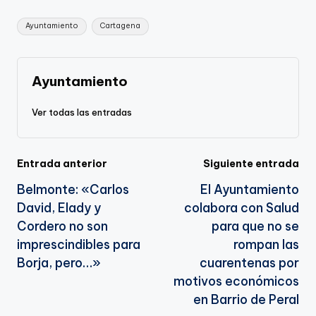
Li
b
a
A
e
Etiquetas:
Ayuntamiento
Cartagena
n
o
m
p
Tr
k
o
p
a
k
n
Ayuntamiento
sl
Ver todas las entradas
a
te
Navegación
Entrada anterior
Siguiente entrada
Belmonte: «Carlos
El Ayuntamiento
de
David, Elady y
colabora con Salud
entradas
Cordero no son
para que no se
imprescindibles para
rompan las
Borja, pero…»
cuarentenas por
motivos económicos
en Barrio de Peral