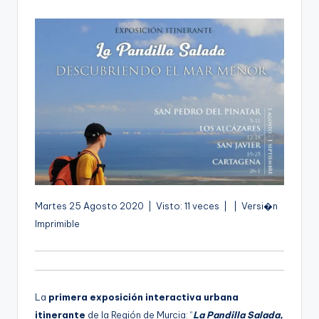
por
g
e
n
a
A
Martes 25 Agosto 2020 | Visto: 11 veces |
| Versi�n
u
Imprimible
d
i
o
La
primera exposición interactiva urbana
itinerante
de la Región de Murcia: “
La Pandilla Salada,