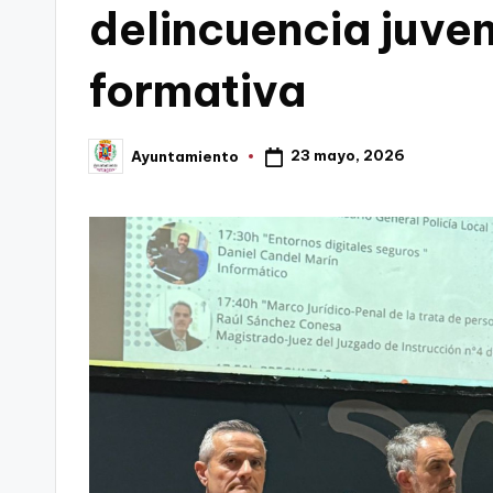
delincuencia juven
C
formativa
a
r
23 mayo, 2026
Ayuntamiento
Publicado
t
por
a
g
e
n
a