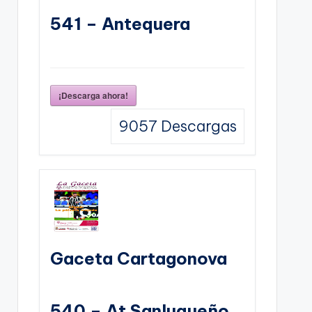
541 – Antequera
¡Descarga ahora!
9057
Descargas
Gaceta Cartagonova
540 – At Sanluqueño