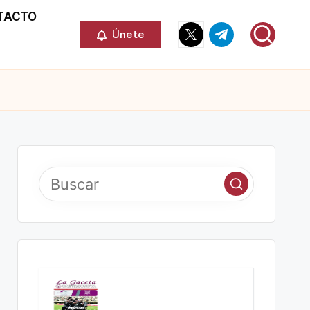
TACTO
Elemento
Elemento
Únete
del
del
menú
menú