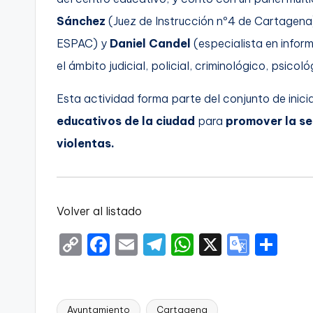
Sánchez
(Juez de Instrucción nº4 de Cartagena
ESPAC) y
Daniel Candel
(especialista en infor
el ámbito judicial, policial, criminológico, psicol
Esta actividad forma parte del conjunto de inici
educativos de la ciudad
para
promover la s
violentas.
Volver al listado
C
F
E
T
W
X
G
S
o
a
m
el
h
o
h
p
c
ai
e
a
o
ar
y
e
l
gr
ts
gl
e
Ayuntamiento
Cartagena