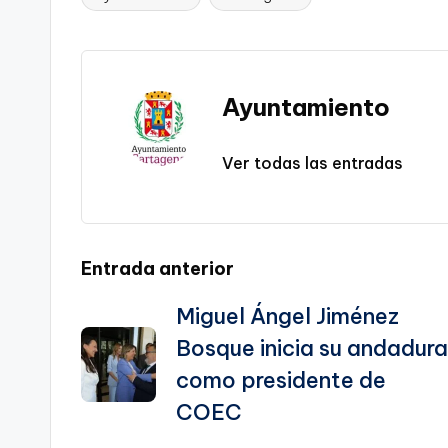
Etiquetas:
Li
b
a
A
e
n
o
m
p
Tr
k
o
p
a
Ayuntamiento
k
n
sl
Ver todas las entradas
a
te
Navegación
Entrada anterior
Miguel Ángel Jiménez
de
Bosque inicia su andadura
entradas
como presidente de
COEC