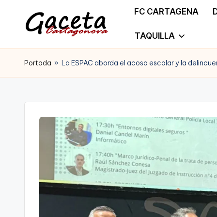
FC CARTAGENA
Saltar
TAQUILLA
G
Gaceta
al
a
Portada
»
La ESPAC aborda el acoso escolar y la delincue
Cartagonova,
contenido
c
La
e
Web
t
que
a
te
C
informa
a
de
r
Cartagena,