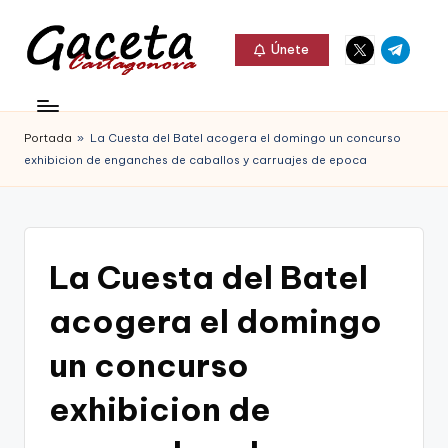
Elemento
Elemento
Saltar
Únete
del
del
al
G
menú
menú
Gaceta
contenido
a
Cartagonova,
Portada
»
La Cuesta del Batel acogera el domingo un concurso
c
La
exhibicion de enganches de caballos y carruajes de epoca
e
Web
t
que
a
te
La Cuesta del Batel
C
informa
acogera el domingo
a
de
r
un concurso
Cartagena,
t
exhibicion de
FC
a
Cartagena,