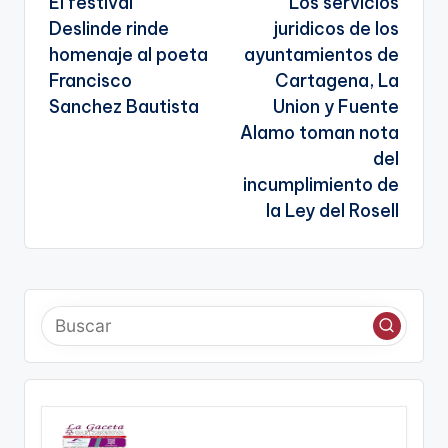
El festival
Los servicios
de
a
Deslinde rinde
juridicos de los
entradas
te
homenaje al poeta
ayuntamientos de
Francisco
Cartagena, La
Sanchez Bautista
Union y Fuente
Alamo toman nota
del
incumplimiento de
la Ley del Rosell