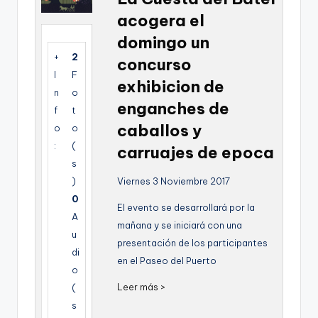
g
acogera el
e
domingo un
n
+
2
concurso
I
F
a
exhibicion de
n
o
enganches de
f
t
caballos y
o
o
:
(
carruajes de epoca
s
Viernes 3 Noviembre 2017
)
0
El evento se desarrollará por la
A
mañana y se iniciará con una
u
presentación de los participantes
di
en el Paseo del Puerto
o
Leer más >
(
s