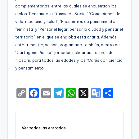
complementarias, entre las cuales se encuentran los
ciclos “Pensando la Transición Social” “Condiciones de
vida, medicina y salud”, “Encuentros de pensamiento
feminista” y “Pensar el lugar, pensar la ciudad y pensar el
territorio”, en el que se engloba esta charla. Además,
este trimestre, se han programado también, dentro de
“Cartagena Piensa”, jornadas solidarias, talleres de
filosofía para todas las edades y los “Cafés con ciencia
y pensamiento”
C
F
E
T
W
X
G
S
o
a
m
el
h
o
h
p
c
ai
e
a
o
ar
y
e
l
gr
ts
gl
e
Ver todas las entradas
Li
b
a
A
e