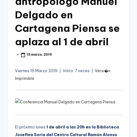
antropólogo Manuel
g
o
Delgado en
n
Cartagena Piensa se
o
aplaza al 1 de abril
v
a
15 marzo, 2019
Publicado
por
-
F
Viernes 15 Marzo 2019 | Visto: 7 veces |
Versi�n
Imprimible
C
C
a
r
t
El próximo lunes
1 de abril a las 20h en la Biblioteca
a
Josefina Soria del Centro Cultural Ramón Alonso