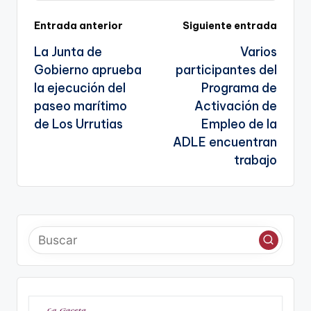
n
o
m
p
Tr
k
o
p
a
Navegación
Entrada anterior
Siguiente entrada
k
n
La Junta de
Varios
de
sl
Gobierno aprueba
participantes del
entradas
la ejecución del
Programa de
a
paseo marítimo
Activación de
te
de Los Urrutias
Empleo de la
ADLE encuentran
trabajo