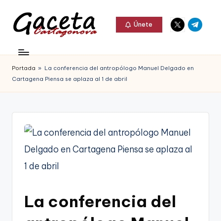
Elemento
Elemento
Saltar
Únete
del
del
al
G
menú
menú
Gaceta
contenido
a
Cartagonova,
Portada
»
La conferencia del antropólogo Manuel Delgado en
c
La
Cartagena Piensa se aplaza al 1 de abril
e
Web
t
que
a
te
C
informa
a
de
r
Cartagena,
t
La conferencia del
FC
a
Cartagena,