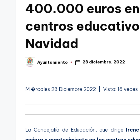
400.000 euros en
C
centros educativo
a
r
Navidad
t
a
28 diciembre, 2022
Ayuntamiento
Publicado
por
g
e
Mi�rcoles 28 Diciembre 2022 | Visto: 16 veces
n
a
La Concejalía de Educación, que dirige
Irene
mejora y mantenimiento en los centros educ