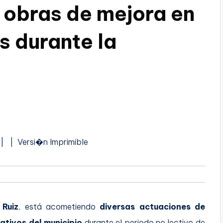
 obras de mejora en
s durante la
A
 |
| Versi�n Imprimible
u
d
i
o
 Ruiz
, está acometiendo
diversas actuaciones de
ativos del municipio
durante el periodo no lectivo de