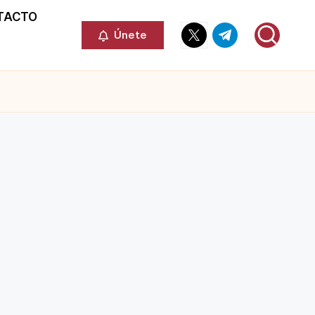
TACTO
Elemento
Elemento
Únete
del
del
menú
menú