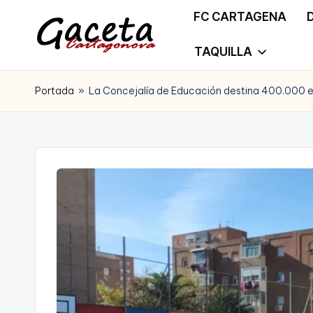
FC CARTAGENA
Saltar
TAQUILLA
G
Gaceta
al
a
Portada
»
La Concejalía de Educación destina 400.000 eu
Cartagonova,
contenido
c
La
e
Web
t
que
a
te
C
informa
a
de
r
Cartagena,