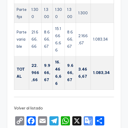
Parte
1.30
1.3
1.30
1.3
1.300
fija
0
00
0
00
15.1
Parte
21.6
8.6
8.6
66
2.166
varia
66,
66,
66,
1.083,34
6,6
,67
ble
66
67
67
6
16.
22.
9.9
9.6
TOT
46
3.46
966
66,
66,
1.083,34
AL
6,6
6,67
,66
67
67
6
Volver al listado
C
F
E
T
W
X
G
S