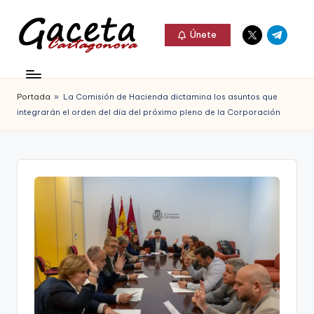
Elemento
Elemento
Saltar
Únete
del
del
al
G
menú
menú
Gaceta
contenido
a
Cartagonova,
Portada
»
La Comisión de Hacienda dictamina los asuntos que
c
La
integrarán el orden del día del próximo pleno de la Corporación
e
Web
t
que
a
te
C
informa
a
de
r
Cartagena,
t
FC
a
Cartagena,