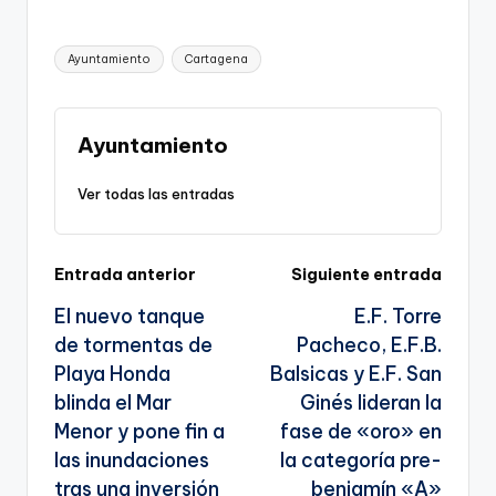
o
a
m
el
h
o
h
p
c
ai
e
a
o
ar
Etiquetas:
Ayuntamiento
Cartagena
y
e
l
gr
ts
gl
e
Li
b
a
A
e
n
o
m
p
Tr
Ayuntamiento
k
o
p
a
Ver todas las entradas
k
n
sl
Navegación
Entrada anterior
Siguiente entrada
a
El nuevo tanque
E.F. Torre
te
de
de tormentas de
Pacheco, E.F.B.
entradas
Playa Honda
Balsicas y E.F. San
blinda el Mar
Ginés lideran la
Menor y pone fin a
fase de «oro» en
las inundaciones
la categoría pre-
tras una inversión
benjamín «A»