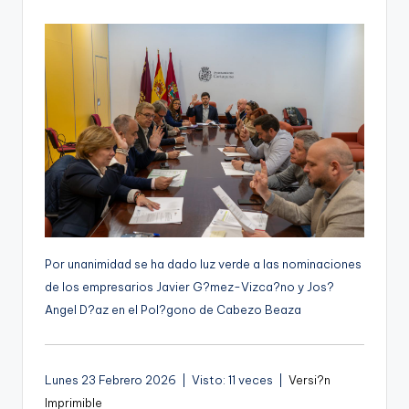
por
g
e
n
a
Por unanimidad se ha dado luz verde a las nominaciones
de los empresarios Javier G?mez-Vizca?no y Jos?
Angel D?az en el Pol?gono de Cabezo Beaza
Lunes 23 Febrero 2026 | Visto: 11 veces |
Versi?n
Imprimible