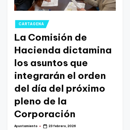
g
o
n
Publicado
CARTAGENA
o
en
La Comisión de
v
Hacienda dictamina
a
-
los asuntos que
F
integrarán el orden
C
del día del próximo
C
a
pleno de la
r
Corporación
t
a
Ayuntamiento
23 febrero, 2026
Publicado