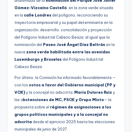
unanimidad de la
nominación del Parque José Javier
Gómez-Vizcaíno Castelló
, en la zona verde situada
en la
calle Londres
del polígono, reconociendo su
trayectoria empresarial y su papel determinante en la
organización, desarrollo, consolidación y proyección
del Polígono Industrial Cabezo Beaza; al igual que la
nominación del
Paseo José Ángel Díaz Beltrán
en la
nueva
zona verde habilitada entre las avenidas
Luxemburgo y Bruselas
del Polígono Industrial
Cabezo Beaza.
Por último, la Comisión ha informado favorablemente —
con los
votos a favor del Gobierno municipal (PP y
VOX)
y la concejal no adscrirta,
María Dolores Ruiz
y
las a
bstenciones de MC, PSOE y Grupo Mixto
— la
propuesta sobre el
régimen de asignaciones a los
grupos políticos municipales y a la concejal no
adscrita
desde el ejercicio 2025 hasta las elecciones
municipales de junio de 2027.