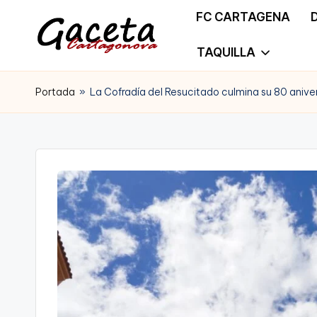
FC CARTAGENA
Saltar
TAQUILLA
G
Gaceta
al
a
Portada
»
La Cofradía del Resucitado culmina su 80 aniv
Cartagonova,
contenido
c
La
e
Web
t
que
a
te
C
informa
a
de
r
Cartagena,