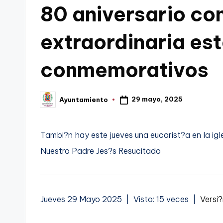
80 aniversario co
C
extraordinaria es
a
r
conmemorativos
t
a
29 mayo, 2025
Ayuntamiento
Publicado
por
g
Tambi?n hay este jueves una eucarist?a en la igl
e
Nuestro Padre Jes?s Resucitado
n
a
Jueves 29 Mayo 2025 | Visto: 15 veces |
Versi?