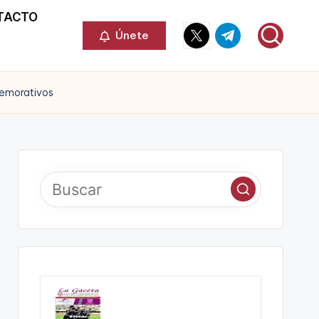
TACTO
Elemento
Elemento
Únete
del
del
menú
menú
memorativos