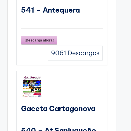
541 – Antequera
¡Descarga ahora!
9061
Descargas
Gaceta Cartagonova
540 – At Sanluqueño