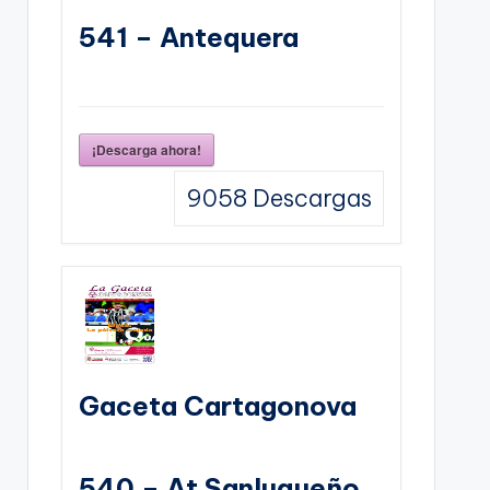
541 – Antequera
¡Descarga ahora!
9058
Descargas
Gaceta Cartagonova
540 – At Sanluqueño