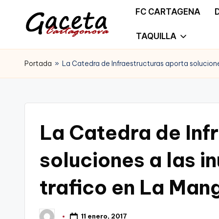
FC CARTAGENA
Saltar
TAQUILLA
G
Gaceta
al
a
Portada
»
La Catedra de Infraestructuras aporta solucione
Cartagonova,
contenido
c
La
e
Web
t
La Catedra de Inf
que
a
te
soluciones a las i
C
informa
trafico en La Man
a
de
r
Cartagena,
11 enero, 2017