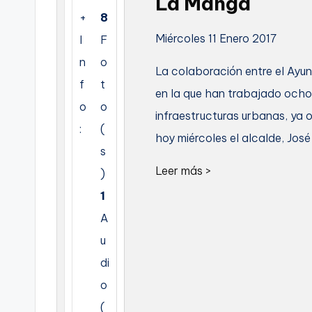
La Manga
+
8
C
Miércoles 11 Enero 2017
I
F
a
n
o
La colaboración entre el Ayu
r
f
t
en la que han trabajado ocho
o
o
t
infraestructuras urbanas, ya
:
(
hoy miércoles el alcalde, José
a
s
g
Leer más >
)
1
e
A
n
u
a
di
o
(