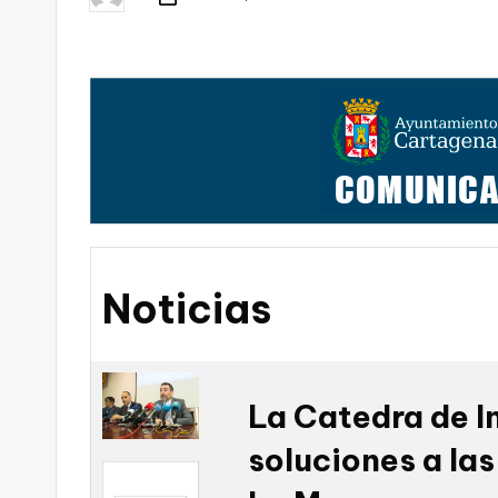
Publicado
t
por
FC
a
Cartagena,
g
o
n
o
Noticias
v
a
-
La Catedra de I
F
soluciones a las
C