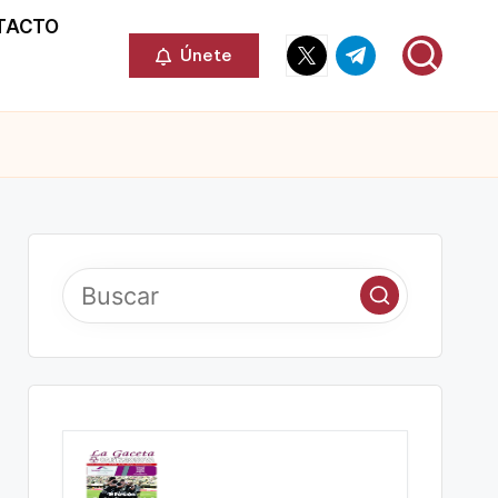
TACTO
Elemento
Elemento
Únete
del
del
menú
menú