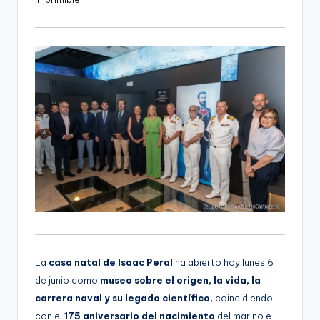
d
i
o
La
casa natal de Isaac Peral
ha abierto hoy lunes 6
de junio como
museo sobre el origen, la vida, la
carrera naval y su legado científico,
coincidiendo
con el
175 aniversario del nacimiento
del marino e