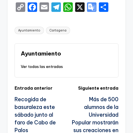
C
F
E
T
W
X
G
S
o
a
m
el
h
o
h
p
c
ai
e
a
o
ar
Etiquetas:
Ayuntamiento
Cartagena
y
e
l
gr
ts
gl
e
Li
b
a
A
e
n
o
m
p
Tr
Ayuntamiento
k
o
p
a
Ver todas las entradas
k
n
sl
Navegación
Entrada anterior
Siguiente entrada
a
Recogida de
Más de 500
te
de
basuraleza este
alumnos de la
entradas
sábado junto al
Universidad
faro de Cabo de
Popular mostrarán
Palos
sus creaciones en