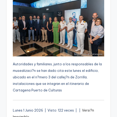
g
e
n
a
Autoridades y familiares, junto a los responsables de la
musealizaci?n se han dado cita este lunes el edificio,
ubicado en el n?mero 3 del callej?n de Zorrilla,
instalaciones que se integran en el itinerario de
Cartagena Puerto de Culturas
A
Lunes 1 Junio 2026 | Visto: 122 veces |
|
Versi?n
u
Imprimible