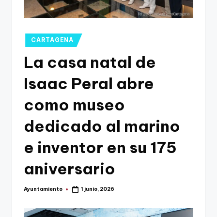
g
o
n
Publicado
CARTAGENA
o
en
La casa natal de
v
Isaac Peral abre
a
-
como museo
F
dedicado al marino
C
e inventor en su 175
C
a
aniversario
r
Ayuntamiento
1 junio, 2026
t
Publicado
por
a