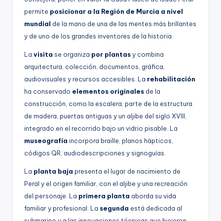
permite
posicionar a la Región de Murcia a nivel
mundial
de la mano de una de las mentes más brillantes
y de uno de los grandes inventores de la historia.
La
visita
se organiza
por plantas
y combina
arquitectura, colección, documentos, gráfica,
audiovisuales y recursos accesibles. La
rehabilitación
ha conservado
elementos originales
de la
construcción, como la escalera, parte de la estructura
de madera, puertas antiguas y un aljibe del siglo XVIII,
integrado en el recorrido bajo un vidrio pisable. La
museografía
incorpora braille, planos hápticos,
códigos QR, audiodescripciones y signoguías.
La
planta baja
presenta el lugar de nacimiento de
Peral y el origen familiar, con el aljibe y una recreación
del personaje. La
primera planta
aborda su vida
familiar y profesional. La
segunda
está dedicada al
submarino y a las innovaciones técnicas que hicieron