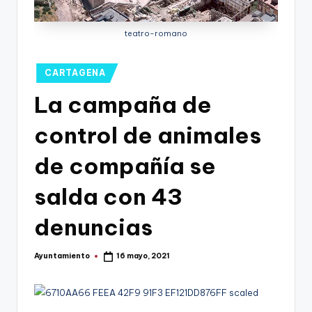
g
o
teatro-romano
n
o
Publicado
CARTAGENA
en
v
La campaña de
a
control de animales
-
de compañía se
F
C
salda con 43
C
denuncias
a
r
Ayuntamiento
16 mayo, 2021
Publicado
por
t
a