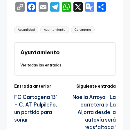
C
F
E
T
W
X
G
S
o
a
m
el
h
o
h
p
c
ai
e
a
o
ar
Etiquetas:
Actualidad
Ayuntamiento
Cartagena
y
e
l
gr
ts
gl
e
Li
b
a
A
e
n
o
m
p
Tr
Ayuntamiento
k
o
p
a
Ver todas las entradas
k
n
sl
Navegación
Entrada anterior
Siguiente entrada
a
FC Cartagena ‘B’
Noelia Arroyo: “La
te
de
– C. AT. Pulpileño,
carretera a La
entradas
un partido para
Aljorra desde la
soñar
autovía será
reasfaltada“