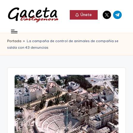
Elemento
Elemento
Saltar
Únete
del
del
al
G
menú
menú
Gaceta
contenido
a
Cartagonova,
Portada
»
La campaña de control de animales de compañía se
c
La
salda con 43 denuncias
e
Web
t
que
a
te
C
informa
a
de
r
Cartagena,
t
FC
a
Cartagena,