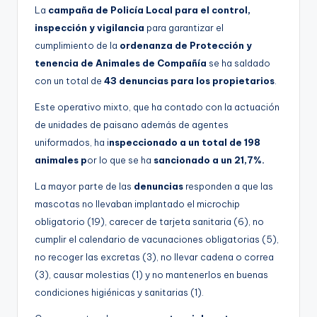
g
La
campaña de Policía Local para el control,
inspección y vigilancia
para garantizar el
e
cumplimiento de la
ordenanza de Protección y
n
tenencia de Animales de Compañía
se ha saldado
a
con un total de
43 denuncias para los propietarios
.
Este operativo mixto, que ha contado con la actuación
de unidades de paisano además de agentes
uniformados, ha i
nspeccionado a un total de 198
animales p
or lo que se ha
sancionado a un 21,7%.
La mayor parte de las
denuncias
responden a que las
mascotas no llevaban implantado el microchip
obligatorio (19), carecer de tarjeta sanitaria (6), no
cumplir el calendario de vacunaciones obligatorias (5),
no recoger las excretas (3), no llevar cadena o correa
(3), causar molestias (1) y no mantenerlos en buenas
condiciones higiénicas y sanitarias (1).