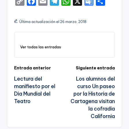
C
F
E
T
W
X
G
S
o
a
m
el
h
o
h
p
c
ai
e
a
o
ar
Última actualización el 26 marzo, 2018
y
e
l
gr
ts
gl
e
Li
b
a
A
e
n
o
m
p
Tr
Ver todas las entradas
k
o
p
a
k
n
Navegación
Entrada anterior
Siguiente entrada
sl
Lectura del
Los alumnos del
de
a
manifiesto por el
curso Un paseo
entradas
te
Dia Mundial del
por la Historia de
Teatro
Cartagena visitan
la cofradia
California