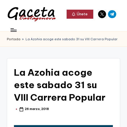
Elemento
Elemento
Saltar
Únete
del
del
al
G
menú
menú
Gaceta
contenido
a
Cartagonova,
Portada
»
La Azohia acoge este sabado 31 su VIII Carrera Popular
c
La
e
Web
t
que
La Azohia acoge
a
te
C
este sabado 31 su
informa
a
de
VIII Carrera Popular
r
Cartagena,
t
26 marzo, 2018
Publicado
FC
por
a
Cartagena,