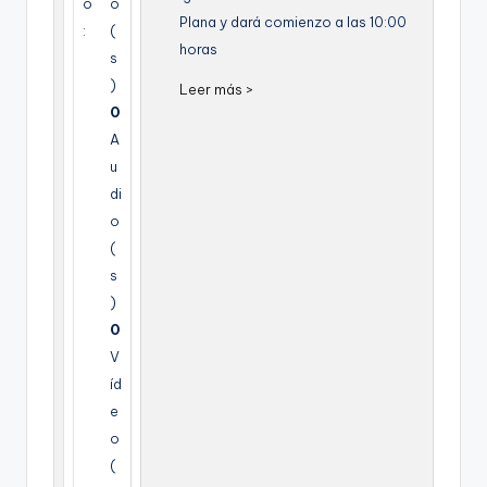
o
o
g
Plana y dará comienzo a las 10:00
:
(
horas
e
s
)
n
Leer más >
0
a
A
u
di
o
(
s
)
0
V
íd
e
o
(