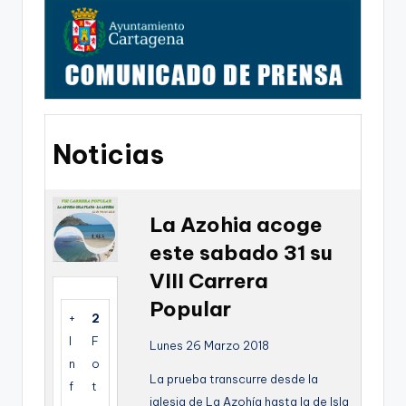
g
o
n
o
v
Noticias
a
-
F
La Azohia acoge
C
este sabado 31 su
C
VIII Carrera
a
Popular
+
2
r
I
F
Lunes 26 Marzo 2018
t
n
o
La prueba transcurre desde la
f
t
a
iglesia de La Azohía hasta la de Isla