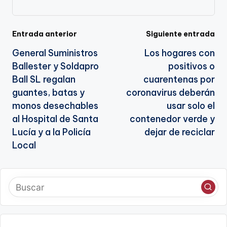
a
te
Navegación
Entrada anterior
Siguiente entrada
General Suministros
Los hogares con
de
Ballester y Soldapro
positivos o
entradas
Ball SL regalan
cuarentenas por
guantes, batas y
coronavirus deberán
monos desechables
usar solo el
al Hospital de Santa
contenedor verde y
Lucía y a la Policía
dejar de reciclar
Local