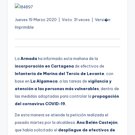
g
o
n
Jueves 19 Marzo 2020 | Visto: 31 veces | Versi�n
Imprimible
o
v
a
La
Armada
ha informado esta mañana de la
-
incorporación en Cartagena
de efectivos de
F
Infantería de Marina del Tercio de Levante
, con
C
base en
La Algameca
, a las tareas de
vigilancia y
atención a las personas más vulnerables
, dentro de
C
las medidas adoptadas para controlar la
propagación
a
del cornavirus COVID-19.
r
De esta manera se atiende la petición realizada el
t
pasado martes por la alcaldesa,
Ana Belén Castejón
,
a
que había solicitado el
despliegue de efectivos de