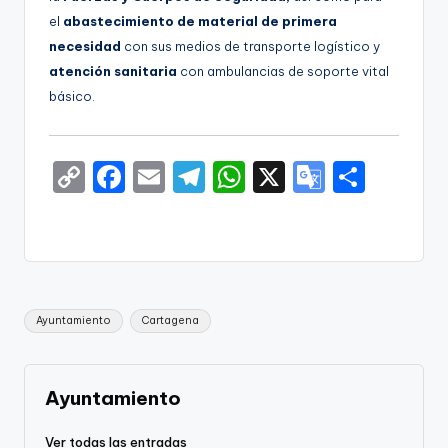
el
abastecimiento de material de primera
necesidad
con sus medios de transporte logístico y
atención sanitaria
con ambulancias de soporte vital
básico.
C
F
E
T
W
X
G
S
o
a
m
el
h
o
h
p
c
ai
e
a
o
ar
y
e
l
gr
ts
gl
e
Li
b
a
A
e
Etiquetas:
Ayuntamiento
Cartagena
n
o
m
p
Tr
k
o
p
a
k
n
Ayuntamiento
sl
Ver todas las entradas