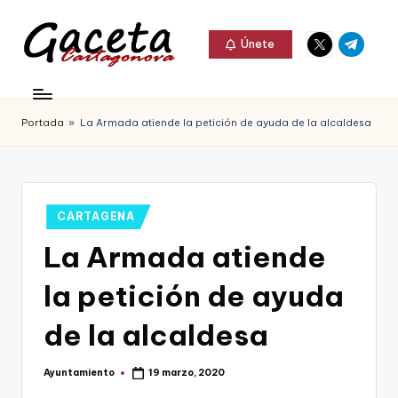
Elemento
Elemento
Saltar
Únete
del
del
al
G
menú
menú
Gaceta
contenido
a
Cartagonova,
Portada
»
La Armada atiende la petición de ayuda de la alcaldesa
c
La
e
Web
t
que
Publicado
CARTAGENA
a
te
en
La Armada atiende
C
informa
a
la petición de ayuda
de
r
Cartagena,
de la alcaldesa
t
FC
a
Ayuntamiento
19 marzo, 2020
Publicado
Cartagena,
por