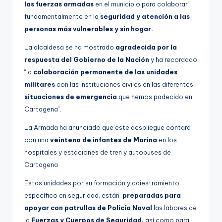
las fuerzas armadas
en el municipio para colaborar
g
fundamentalmente en la
seguridad y atención a las
e
personas más vulnerables y sin hogar.
n
La alcaldesa se ha mostrado
agradecida por la
a
respuesta del Gobierno de la Nación
y ha recordado
“la
colaboración permanente de las unidades
militares
con las instituciones civiles en las diferentes
situaciones de emergencia
que hemos padecido en
Cartagena”.
La Armada ha anunciado que este despliegue contará
con una
veintena de infantes de Marina
en los
hospitales y estaciones de tren y autobuses de
Cartagena
Estas unidades por su formación y adiestramiento
específico en seguridad, están
preparadas para
apoyar con patrullas de Policía Naval
las labores de
la
Fuerzas y Cuerpos de Seguridad,
así como para