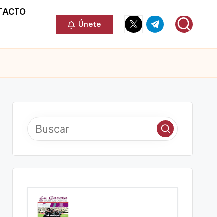
TACTO
Elemento
Elemento
Únete
del
del
menú
menú