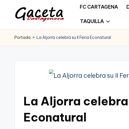
FC CARTAGENA
Saltar
TAQUILLA
G
Gaceta
al
a
Portada
»
La Aljorra celebra su II Feria Econatural
Cartagonova,
contenido
c
La
e
Web
t
que
a
te
La Aljorra celebra 
C
informa
a
Econatural
de
r
Cartagena,