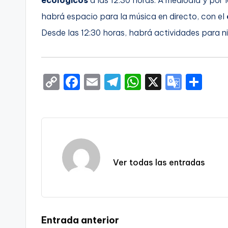
habrá espacio para la música en directo, con el
Desde las 12:30 horas, habrá actividades pa
C
F
E
T
W
X
G
S
o
a
m
el
h
o
h
p
c
ai
e
a
o
ar
y
e
l
gr
ts
gl
e
Li
b
a
A
e
n
o
m
p
Tr
Ver todas las entradas
k
o
p
a
k
n
sl
Navegación
Entrada anterior