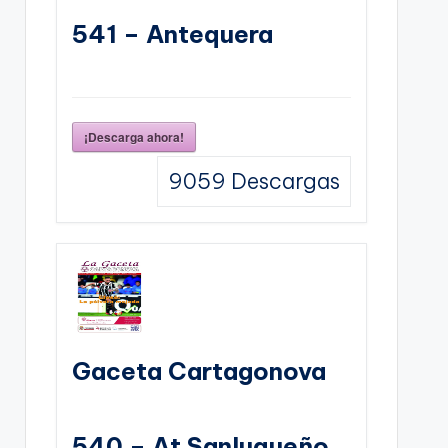
541 – Antequera
¡Descarga ahora!
9059
Descargas
Gaceta Cartagonova
540 – At Sanluqueño