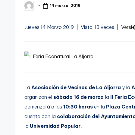
t
14 marzo, 2019
Publicado
FC
por
a
Cartagena,
Jueves 14 Marzo 2019 | Visto: 13 veces |
Versi
g
o
n
o
v
La
Asociación de Vecinos de La Aljorra
y la
A
a
organizan el
sábado 16 de marzo
la
II Feria E
-
comenzará a las
10:30 horas
en la
Plaza Cent
cuenta con la
colaboración del Ayuntamient
F
la
Universidad Popular.
C