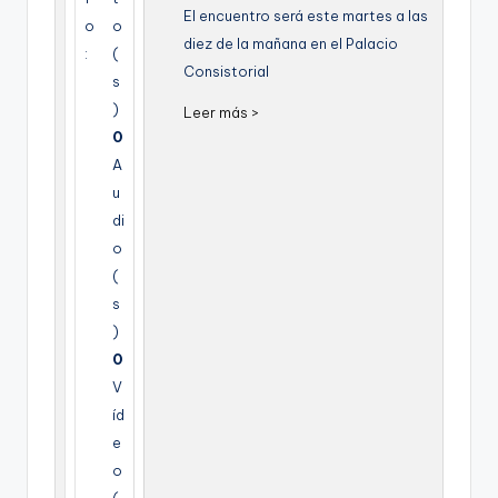
g
El encuentro será este martes a las
o
o
diez de la mañana en el Palacio
e
:
(
Consistorial
s
n
)
Leer más >
a
0
A
u
di
o
(
s
)
0
V
íd
e
o