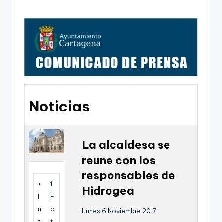
g
o
n
o
v
a
-
Noticias
F
C
La alcaldesa se
C
reune con los
a
responsables de
r
+
1
Hidrogea
t
I
F
n
o
Lunes 6 Noviembre 2017
a
f
t