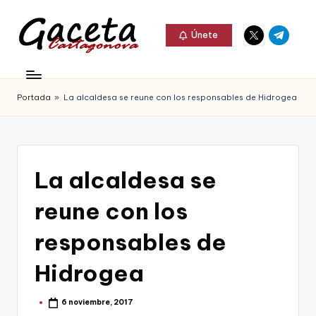
Elemento
Elemento
Saltar
Únete
del
del
al
G
menú
menú
Gaceta
contenido
a
Cartagonova,
Portada
»
La alcaldesa se reune con los responsables de Hidrogea
c
La
e
Web
t
que
La alcaldesa se
a
te
C
reune con los
informa
a
de
responsables de
r
Cartagena,
Hidrogea
t
FC
a
6 noviembre, 2017
Cartagena,
Publicado
por