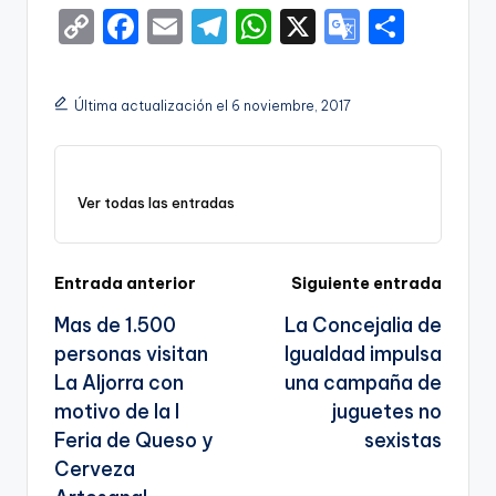
C
F
E
T
W
X
G
S
o
a
m
el
h
o
h
p
c
ai
e
a
o
ar
Última actualización el 6 noviembre, 2017
y
e
l
gr
ts
gl
e
Li
b
a
A
e
n
o
m
p
Tr
Ver todas las entradas
k
o
p
a
k
n
Navegación
Entrada anterior
Siguiente entrada
sl
Mas de 1.500
La Concejalia de
de
a
personas visitan
Igualdad impulsa
entradas
te
La Aljorra con
una campaña de
motivo de la I
juguetes no
Feria de Queso y
sexistas
Cerveza