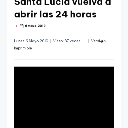
Santa Lucía vuelva a
g
o
abrir las 24 horas
n
6 mayo, 2019
Publicado
o
por
v
Lunes 6 Mayo 2019 | Visto: 37 veces |
|
Versi�n
a
Imprimible
-
F
C
C
a
r
t
a