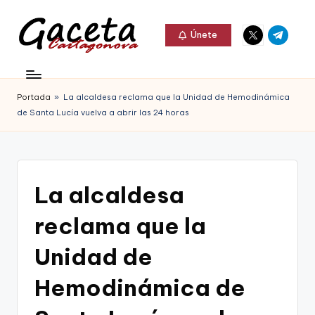
Elemento
Elemento
Saltar
Únete
del
del
al
G
menú
menú
Gaceta
contenido
a
Cartagonova,
Portada
»
La alcaldesa reclama que la Unidad de Hemodinámica
c
La
de Santa Lucía vuelva a abrir las 24 horas
e
Web
t
que
a
te
La alcaldesa
C
informa
reclama que la
a
de
r
Unidad de
Cartagena,
t
Hemodinámica de
FC
a
Cartagena,