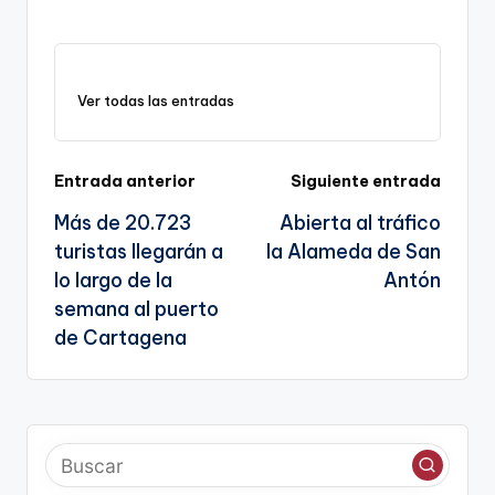
o
a
m
el
h
o
h
p
c
ai
e
a
o
ar
y
e
l
gr
ts
gl
e
Ver todas las entradas
Li
b
a
A
e
n
o
m
p
Tr
k
o
p
a
Navegación
Entrada anterior
Siguiente entrada
k
n
Más de 20.723
Abierta al tráfico
de
sl
turistas llegarán a
la Alameda de San
entradas
lo largo de la
Antón
a
semana al puerto
te
de Cartagena