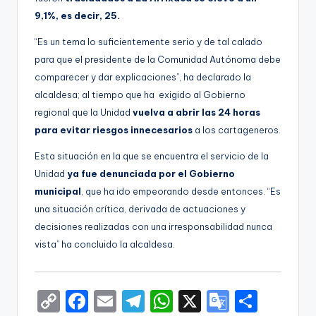
9,1%, es decir, 25.
“Es un tema lo suficientemente serio y de tal calado
para que el presidente de la Comunidad Autónoma debe
comparecer y dar explicaciones”, ha declarado la
alcaldesa; al tiempo que ha exigido al Gobierno
regional que la Unidad
vuelva a abrir las 24 horas
para evitar riesgos innecesarios
a los cartageneros.
Esta situación en la que se encuentra el servicio de la
Unidad
ya fue denunciada por el Gobierno
municipal
, que ha ido empeorando desde entonces. “Es
una situación crítica, derivada de actuaciones y
decisiones realizadas con una irresponsabilidad nunca
vista” ha concluido la alcaldesa.
C
F
E
T
W
X
G
S